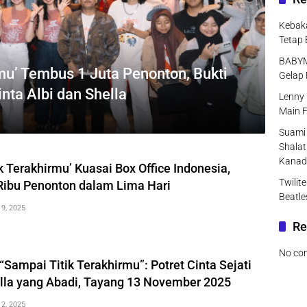
Kebaka
Tetap 
BABYMO
rmu’ Tembus 1 Juta Penonton, Bukti
Gelap 
nta Albi dan Shella
Lenny 
Main F
Suami 
Shalat
Kanad
k Terakhirmu’ Kuasai Box Office Indonesia,
Twilit
Ribu Penonton dalam Lima Hari
Beatle
9, 2025
Re
No co
r “Sampai Titik Terakhirmu”: Potret Cinta Sejati
ella yang Abadi, Tayang 13 November 2025
2, 2025