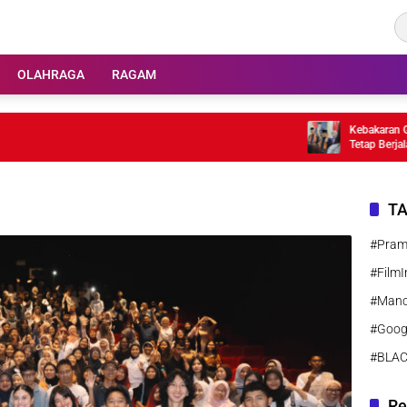
OLAHRAGA
RAGAM
Kebakaran Gedung
Tetap Berjalan
T
#Pra
#FilmI
#Manc
#Goog
#BLA
Re