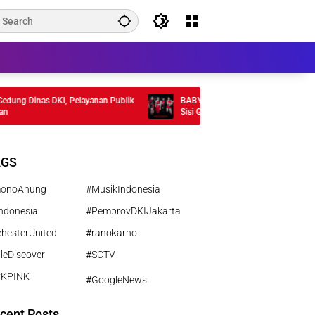
 Dinas DKI, Pelayanan Publik
BABYMONSTER Rilis MV “MOON” , Tamp
Sisi Gelap Misterius
AGS
monoAnung
#MusikIndonesia
ndonesia
#PemprovDKIJakarta
hesterUnited
#ranokarno
leDiscover
#SCTV
CKPINK
#GoogleNews
cent Posts