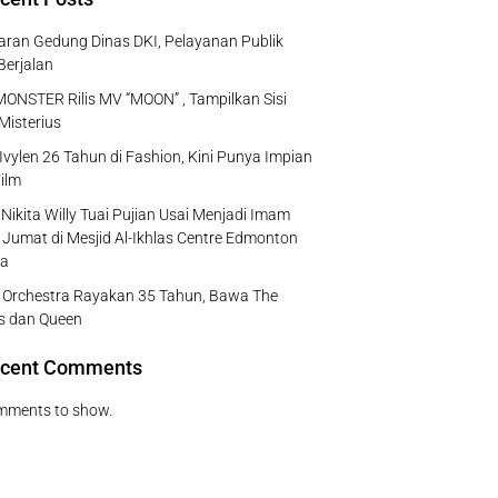
ran Gedung Dinas DKI, Pelayanan Publik
Berjalan
NSTER Rilis MV “MOON” , Tampilkan Sisi
Misterius
Ivylen 26 Tahun di Fashion, Kini Punya Impian
ilm
Nikita Willy Tuai Pujian Usai Menjadi Imam
 Jumat di Mesjid Al-Ikhlas Centre Edmonton
a
e Orchestra Rayakan 35 Tahun, Bawa The
s dan Queen
cent Comments
mments to show.