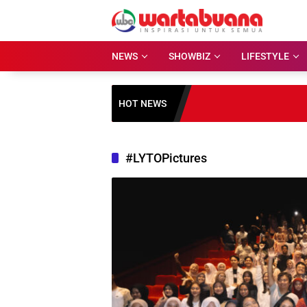
Skip
to
content
NEWS
SHOWBIZ
LIFESTYLE
HOT NEWS
#LYTOPictures