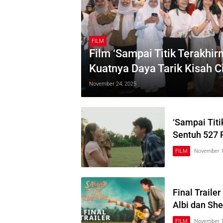
FILM
Film ‘Sampai Titik Terakhi
Kuatnya Daya Tarik Kisah Ci
November 24, 2025
‘Sampai Titi
Sentuh 527 
FILM
November 1
Final Traile
Albi dan Sh
FILM
November 1