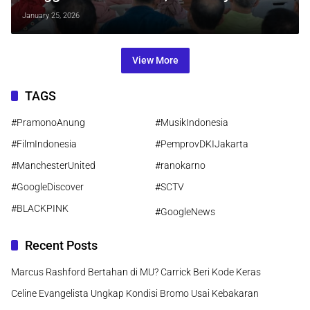
Solusi Air Bersih Jakarta
January 25, 2026
View More
TAGS
#PramonoAnung
#MusikIndonesia
#FilmIndonesia
#PemprovDKIJakarta
#ManchesterUnited
#ranokarno
#GoogleDiscover
#SCTV
#BLACKPINK
#GoogleNews
Recent Posts
Marcus Rashford Bertahan di MU? Carrick Beri Kode Keras
Celine Evangelista Ungkap Kondisi Bromo Usai Kebakaran