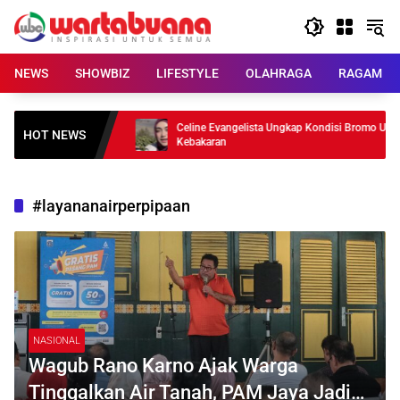
Skip
to
content
NEWS
SHOWBIZ
LIFESTYLE
OLAHRAGA
RAGAM
di MU? Carrick Beri
Celine Evangelista Ungkap Kondisi Bromo Usai
HOT NEWS
Kebakaran
#layananairperpipaan
NASIONAL
Wagub Rano Karno Ajak Warga
Tinggalkan Air Tanah, PAM Jaya Jadi