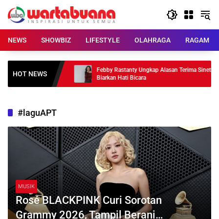
Skip
to
content
NEWS
SHOWBIZ
LIFESTYLE
OLAHRAGA
RAGAM
Hiatus, Ungkap
Febby Rastanty Ungkap Alasan Terima Sinetron
HOT NEWS
Biarkan Hati Bicara
#laguAPT
MUSIK
Rosé BLACKPINK Curi Sorotan
Grammy 2026, Tampil Berani