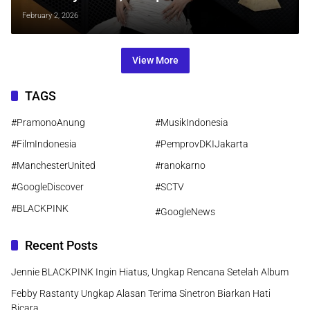
Sekaligus Cetak Sejarah K-Pop
February 2, 2026
View More
TAGS
#PramonoAnung
#MusikIndonesia
#FilmIndonesia
#PemprovDKIJakarta
#ManchesterUnited
#ranokarno
#GoogleDiscover
#SCTV
#BLACKPINK
#GoogleNews
Recent Posts
Jennie BLACKPINK Ingin Hiatus, Ungkap Rencana Setelah Album
Febby Rastanty Ungkap Alasan Terima Sinetron Biarkan Hati
Bicara