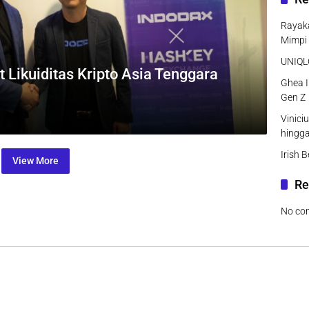
Rayaka
Mimpi
UNIQLO
ikuiditas Kripto Asia Tenggara
Ghea I
Gen Z
Vinici
hingg
Irish 
View More
Re
No co