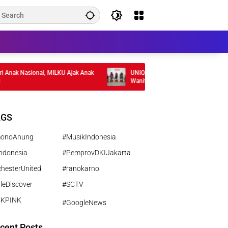
ak Nasional, MILKU Ajak Anak
UNIQLO Rilis Hijab 2026, 3 Pilihan untuk
Wanita Aktif
AGS
monoAnung
#MusikIndonesia
ndonesia
#PemprovDKIJakarta
hesterUnited
#ranokarno
leDiscover
#SCTV
CKPINK
#GoogleNews
cent Posts