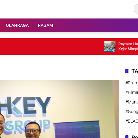
OLAHRAGA
RAGAM
Rayakan Hari An
Kejar Mimpi
T
#Pra
#FilmI
#Manc
#Goog
#BLA
Re