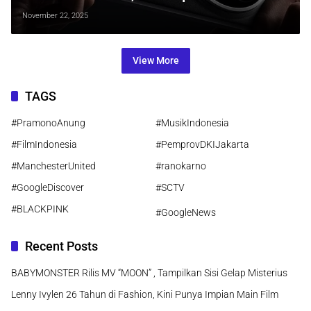
Ponsel Paling Ambisius Tahun Depan
November 22, 2025
View More
TAGS
#PramonoAnung
#MusikIndonesia
#FilmIndonesia
#PemprovDKIJakarta
#ManchesterUnited
#ranokarno
#GoogleDiscover
#SCTV
#BLACKPINK
#GoogleNews
Recent Posts
BABYMONSTER Rilis MV “MOON” , Tampilkan Sisi Gelap Misterius
Lenny Ivylen 26 Tahun di Fashion, Kini Punya Impian Main Film