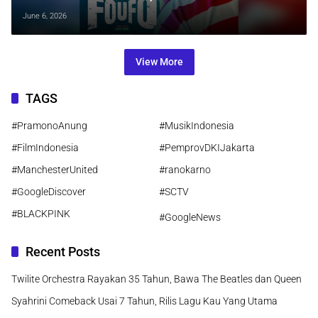
Sahabat Makhluk Luar Angkasa
June 6, 2026
View More
TAGS
#PramonoAnung
#MusikIndonesia
#FilmIndonesia
#PemprovDKIJakarta
#ManchesterUnited
#ranokarno
#GoogleDiscover
#SCTV
#BLACKPINK
#GoogleNews
Recent Posts
Twilite Orchestra Rayakan 35 Tahun, Bawa The Beatles dan Queen
Syahrini Comeback Usai 7 Tahun, Rilis Lagu Kau Yang Utama