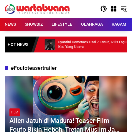
Skip
to
content
NEWS
SHOWBIZ
LIFESTYLE
OLAHRAGA
RAGAM
 35 Tahun, Bawa The
Syahrini Comeback Usai 7 Tahun, Rilis Lagu
HOT NEWS
Kau Yang Utama
#Foufoteasertrailer
FILM
Alien Jatuh di Madura! Teaser Film
Foufo Bikin Heboh, Tretan Muslim Jadi