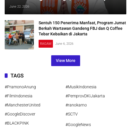
Pemerintah
June 22, 2026
Sentuh 150 Penerima Manfaat, Program Jumat
Berkah Wartawan Gandeng FBJ dan Q Coffee
Tebar Kebaikan di Jakarta
RAGAM
June 6, 2026
View More
TAGS
#PramonoAnung
#MusikIndonesia
#FilmIndonesia
#PemprovDKIJakarta
#ManchesterUnited
#ranokarno
#GoogleDiscover
#SCTV
#BLACKPINK
#GoogleNews