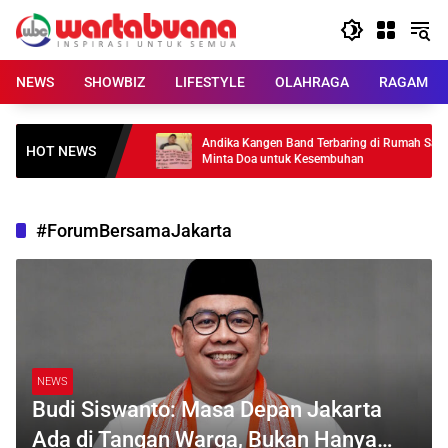
Skip
to
content
NEWS
SHOWBIZ
LIFESTYLE
OLAHRAGA
RAGAM
ted for Jakarta”,
Andika Kangen Band Terbaring di Rumah Sakit,
HOT NEWS
ip!
Minta Doa untuk Kesembuhan
#ForumBersamaJakarta
NEWS
Budi Siswanto: Masa Depan Jakarta
Ada di Tangan Warga, Bukan Hanya