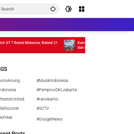
 7 Resmi Meluncur, Baterai 21
Karnaval SCTV 2026 di Tegal, Bertabur Ar
dan Bintang Sinetron
AGS
monoAnung
#MusikIndonesia
ndonesia
#PemprovDKIJakarta
hesterUnited
#ranokarno
leDiscover
#SCTV
CKPINK
#GoogleNews
cent Posts