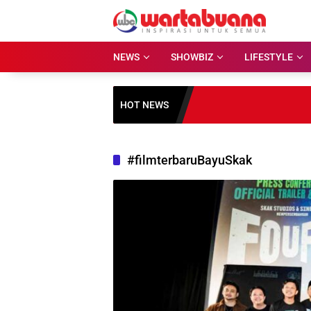
Skip
to
content
NEWS
SHOWBIZ
LIFESTYLE
HOT NEWS
#filmterbaruBayuSkak