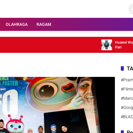
OLAHRAGA
RAGAM
Huawei Watch GT
Hari
T
#Pra
#FilmI
#Manc
#Goog
#BLA
Re