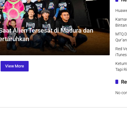
Huawei
Karnav
Bintan
: Saat Alien Tersesat di Madura dan
MTQ DK
ertaruhkan
Qur’an
Red Ve
iTunes
Ketum
View More
Tapi R
Re
No co