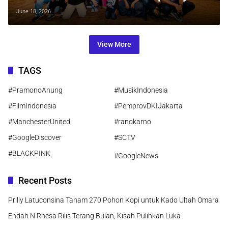
Seorang Ibu Dipertaruhkan
June 18, 2026
View More
TAGS
#PramonoAnung
#MusikIndonesia
#FilmIndonesia
#PemprovDKIJakarta
#ManchesterUnited
#ranokarno
#GoogleDiscover
#SCTV
#BLACKPINK
#GoogleNews
Recent Posts
Prilly Latuconsina Tanam 270 Pohon Kopi untuk Kado Ultah Omara
Endah N Rhesa Rilis Terang Bulan, Kisah Pulihkan Luka