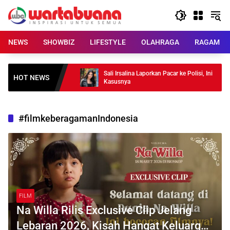
Skip
to
content
NEWS
SHOWBIZ
LIFESTYLE
OLAHRAGA
RAGAM
uang Sinergi BPD-
Sali Irsalina Laporkan Pacar ke Polisi, Ini
HOT NEWS
ajib Dijaga
Kasusnya
#filmkeberagamanIndonesia
FILM
Na Willa Rilis Exclusive Clip Jelang
Lebaran 2026, Kisah Hangat Keluarga