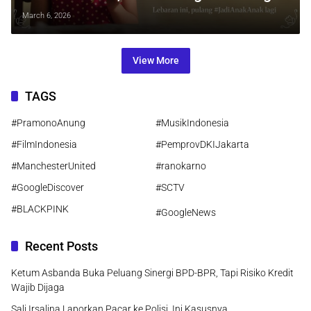
Beda Latar yang Bikin Haru
March 6, 2026
View More
TAGS
#PramonoAnung
#MusikIndonesia
#FilmIndonesia
#PemprovDKIJakarta
#ManchesterUnited
#ranokarno
#GoogleDiscover
#SCTV
#BLACKPINK
#GoogleNews
Recent Posts
Ketum Asbanda Buka Peluang Sinergi BPD-BPR, Tapi Risiko Kredit
Wajib Dijaga
Sali Irsalina Laporkan Pacar ke Polisi, Ini Kasusnya