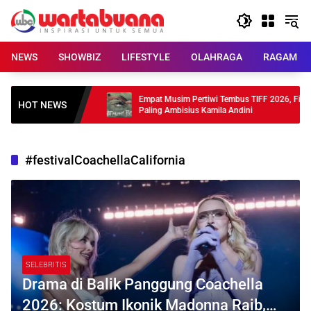
Skip
to
content
NEWS
SHOWBIZ
LIFESTYLE
OLAHRAGA
RAGAM
hun Debut, 4
Empat Musim Pertiwi Tembus TIFF 2026, Film
HOT NEWS
Paling Ambisius Kamila Andini
#festivalCoachellaCalifornia
SELEBRITIS
Drama di Balik Panggung Coachella
2026: Kostum Ikonik Madonna Raib,