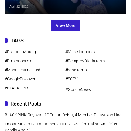
Ada Apa Sebenarnya?
April 22, 2026
View More
TAGS
#PramonoAnung
#MusikIndonesia
#FilmIndonesia
#PemprovDKIJakarta
#ManchesterUnited
#ranokarno
#GoogleDiscover
#SCTV
#BLACKPINK
#GoogleNews
Recent Posts
BLACKPINK Rayakan 10 Tahun Debut, 4 Member Dipastikan Hadir
Empat Musim Pertiwi Tembus TIFF 2026, Film Paling Ambisius
Kamila Andini