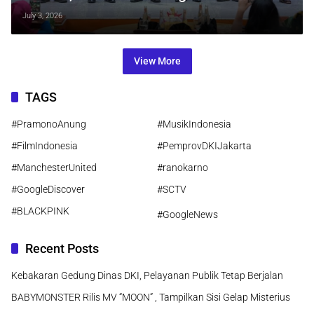
Delegasi dari 6 Negara: Bukti Jakarta
July 3, 2026
Kian Diakui sebagai Kota Global
View More
TAGS
#PramonoAnung
#MusikIndonesia
#FilmIndonesia
#PemprovDKIJakarta
#ManchesterUnited
#ranokarno
#GoogleDiscover
#SCTV
#BLACKPINK
#GoogleNews
Recent Posts
Kebakaran Gedung Dinas DKI, Pelayanan Publik Tetap Berjalan
BABYMONSTER Rilis MV “MOON” , Tampilkan Sisi Gelap Misterius