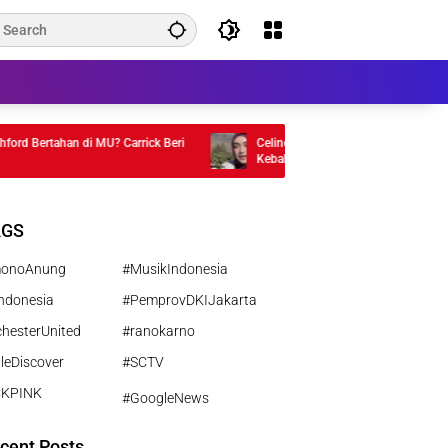
 Bertahan di MU? Carrick Beri
Celine Evangelista Ungkap Kondisi Bro
Kebakaran
AGS
monoAnung
#MusikIndonesia
ndonesia
#PemprovDKIJakarta
hesterUnited
#ranokarno
leDiscover
#SCTV
CKPINK
#GoogleNews
cent Posts