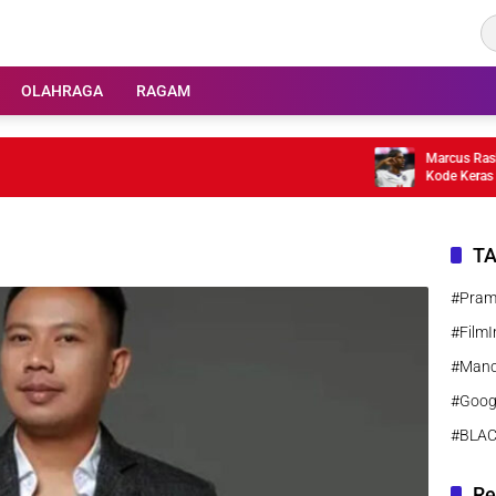
OLAHRAGA
RAGAM
Marcus Rashford
Kode Keras
T
#Pra
#FilmI
#Manc
#Goog
#BLA
Re