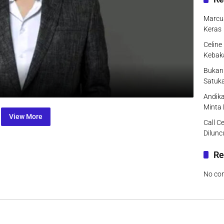
Marcus
Keras
Celine
Kebak
Bukan 
Satuk
Andika
Minta
View More
Call C
Dilunc
Re
No co