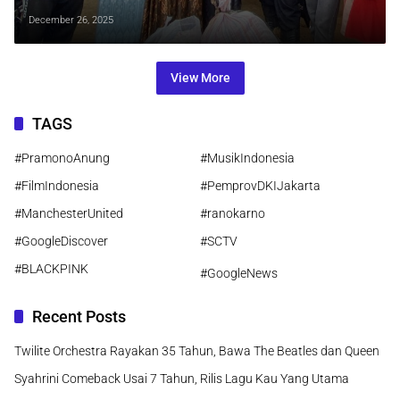
Korban Banjir dan Longsor Aceh
December 26, 2025
Tengah
View More
TAGS
#PramonoAnung
#MusikIndonesia
#FilmIndonesia
#PemprovDKIJakarta
#ManchesterUnited
#ranokarno
#GoogleDiscover
#SCTV
#BLACKPINK
#GoogleNews
Recent Posts
Twilite Orchestra Rayakan 35 Tahun, Bawa The Beatles dan Queen
Syahrini Comeback Usai 7 Tahun, Rilis Lagu Kau Yang Utama