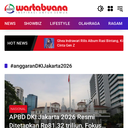
Skip
to
content
NEWS
SHOWBIZ
LIFESTYLE
OLAHRAGA
RAGAM
3 Pilihan untuk
Ghea Indrawari Rilis Album Rasi Bintang, Kisah
HOT NEWS
Cinta Gen Z
#anggaranDKIJakarta2026
NASIONAL
APBD DKI Jakarta 2026 Resmi
Ditetapkan Rp81,32 triliun, Fokus