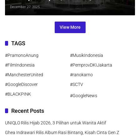
Banjir, Sampah, Hingga Kemacetan
December 27, 2025
View More
TAGS
#PramonoAnung
#MusikIndonesia
#FilmIndonesia
#PemprovDKIJakarta
#ManchesterUnited
#ranokarno
#GoogleDiscover
#SCTV
#BLACKPINK
#GoogleNews
Recent Posts
UNIQLO Rilis Hijab 2026, 3 Pilihan untuk Wanita Aktif
Ghea Indrawari Rilis Album Rasi Bintang, Kisah Cinta Gen Z