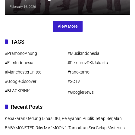
20 Tahun Konsisten di Jalur Musik
February 16, 2026
Religi
View More
TAGS
#PramonoAnung
#MusikIndonesia
#FilmIndonesia
#PemprovDKIJakarta
#ManchesterUnited
#ranokarno
#GoogleDiscover
#SCTV
#BLACKPINK
#GoogleNews
Recent Posts
Kebakaran Gedung Dinas DKI, Pelayanan Publik Tetap Berjalan
BABYMONSTER Rilis MV “MOON” , Tampilkan Sisi Gelap Misterius