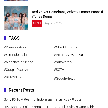
Red Velvet Comeback, Velvet Summer Puncaki
iTunes Dunia
MUSIK
August 6, 2026
TAGS
#PramonoAnung
#MusikIndonesia
#FilmIndonesia
#PemprovDKIJakarta
#ManchesterUnited
#ranokarno
#GoogleDiscover
#SCTV
#BLACKPINK
#GoogleNews
Recent Posts
Sony RX10 V Resmi di Indonesia, Harga Rp37,9 Juta
JPO Rasuna Said Dibongkar! Pramono Pilih Akses yang Lebih