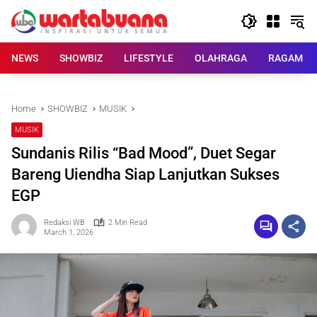
Skip
to
content
NEWS
SHOWBIZ
LIFESTYLE
OLAHRAGA
RAGAM
Home
SHOWBIZ
MUSIK
MUSIK
Sundanis Rilis “Bad Mood”, Duet Segar
Bareng Uiendha Siap Lanjutkan Sukses
EGP
Redaksi WB
2 Min Read
March 1, 2026