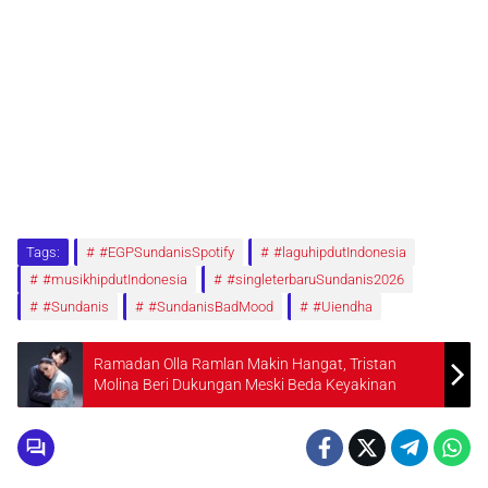
Tags:
#EGPSundanisSpotify
#laguhipdutIndonesia
#musikhipdutIndonesia
#singleterbaruSundanis2026
#Sundanis
#SundanisBadMood
#Uiendha
Ramadan Olla Ramlan Makin Hangat, Tristan
Molina Beri Dukungan Meski Beda Keyakinan