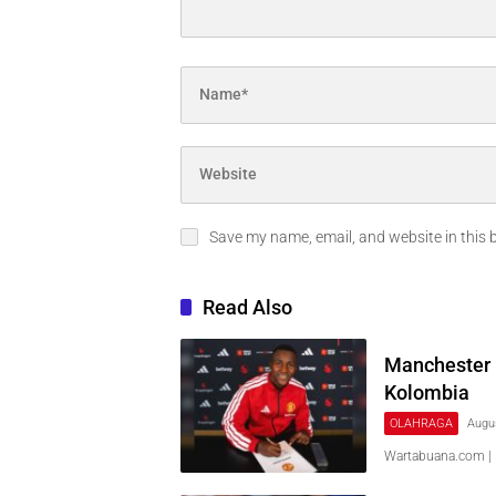
Save my name, email, and website in this 
Read Also
Manchester U
Kolombia
OLAHRAGA
Augu
Wartabuana.com |