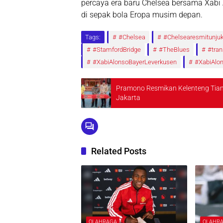
percaya era baru Chelsea bersama Xabi 
di sepak bola Eropa musim depan.
Tags:
#Chelsea
#Chelsearesmitunju
#StamfordBridge
#TheBlues
#tran
#XabiAlonsoBayerLeverkusen
#XabiAlo
Pramono Resmikan Kelenteng Tian F
Jakarta
Related Posts
OLAHRAGA
OLAHR