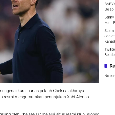
BABYMO
Gelap 
Lenny 
Main F
Suami 
Shalat
Kanad
Twilit
Beatle
Re
No co
ngenai kursi panas pelatih Chelsea akhirnya
 itu resmi mengumumkan penunjukan Xabi Alonso
ung oleh Chelsea FC melalui situs resmi klub. Alonso