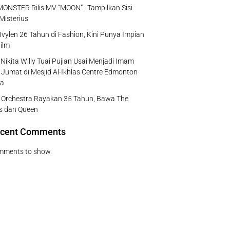
NSTER Rilis MV “MOON” , Tampilkan Sisi
Misterius
Ivylen 26 Tahun di Fashion, Kini Punya Impian
ilm
Nikita Willy Tuai Pujian Usai Menjadi Imam
 Jumat di Mesjid Al-Ikhlas Centre Edmonton
a
e Orchestra Rayakan 35 Tahun, Bawa The
s dan Queen
cent Comments
mments to show.