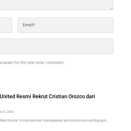
browser for the next time I comment.
nited Resmi Rekrut Cristian Orozco dari
st 8, 2026
 Manchester United kembali menegaskan komitmennya membangun…