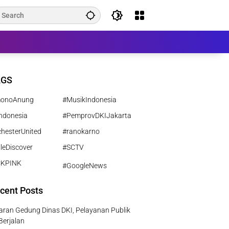
AGS
monoAnung
#MusikIndonesia
ndonesia
#PemprovDKIJakarta
hesterUnited
#ranokarno
leDiscover
#SCTV
CKPINK
#GoogleNews
cent Posts
ran Gedung Dinas DKI, Pelayanan Publik
Berjalan