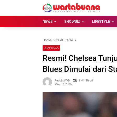
Skip
to
content
NEWS
SHOWBIZ
LIFESTYLE
Home
OLAHRAGA
OLAHRAGA
Resmi! Chelsea Tunju
Blues Dimulai dari S
Redaksi WB
3 Min Read
May 17, 2026