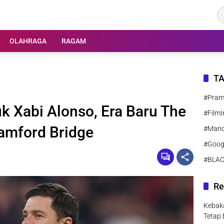
OLAHRAGA
RAGAM
T
#Pra
k Xabi Alonso, Era Baru The
#FilmI
tamford Bridge
#Manc
#Goog
#BLA
Re
Kebaka
Tetap 