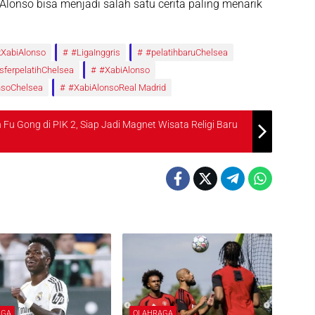
Alonso bisa menjadi salah satu cerita paling menarik
kXabiAlonso
#LigaInggris
#pelatihbaruChelsea
sferpelatihChelsea
#XabiAlonso
nsoChelsea
#XabiAlonsoReal Madrid
u Gong di PIK 2, Siap Jadi Magnet Wisata Religi Baru
AGA
OLAHRAGA