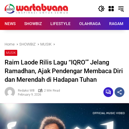
Skip
to
content
NEWS
SHOWBIZ
LIFESTYLE
OLAHRAGA
RAGAM
Home
SHOWBIZ
MUSIK
MUSIK
Raim Laode Rilis Lagu “IQRO’” Jelang
Ramadhan, Ajak Pendengar Membaca Diri
dan Merendah di Hadapan Tuhan
Redaksi WB
2 Min Read
February 9, 2026