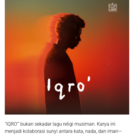
“IQRO’” bukan sekadar lagu religi musiman. Karya ini
menjadi kolaborasi sunyi antara kata, nada, dan iman—