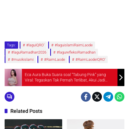
Tags:
#laguIQRO’
#laguislamiRaimLaode
#laguRamadhan2026
#lagurefleksiRamadhan
#musikislami
#RaimLaode
#RaimLaodeIQRO’
Eca Aura Buka Suara soal “Tabung Pink” yang
Viral: Tegaskan Tak Pernah Terlibat, Akui Jadi
Pelajaran Berharga
Related Posts