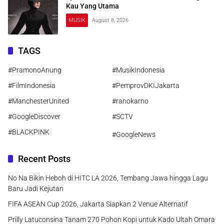
Kau Yang Utama
MUSIK
August 8, 2026
TAGS
#PramonoAnung
#MusikIndonesia
#FilmIndonesia
#PemprovDKIJakarta
#ManchesterUnited
#ranokarno
#GoogleDiscover
#SCTV
#BLACKPINK
#GoogleNews
Recent Posts
No Na Bikin Heboh di HITC LA 2026, Tembang Jawa hingga Lagu
Baru Jadi Kejutan
FIFA ASEAN Cup 2026, Jakarta Siapkan 2 Venue Alternatif
Prilly Latuconsina Tanam 270 Pohon Kopi untuk Kado Ultah Omara