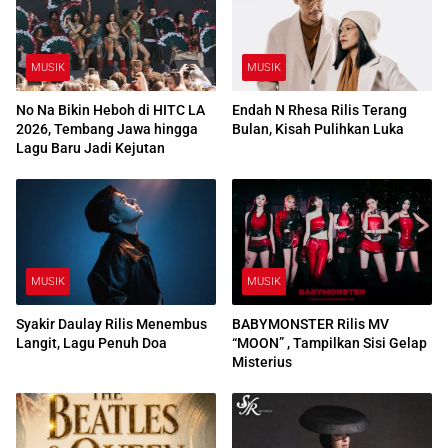
MUSIK
MUSIK
No Na Bikin Heboh di HITC LA
Endah N Rhesa Rilis Terang
2026, Tembang Jawa hingga
Bulan, Kisah Pulihkan Luka
Lagu Baru Jadi Kejutan
MUSIK
MUSIK
Syakir Daulay Rilis Menembus
BABYMONSTER Rilis MV
Langit, Lagu Penuh Doa
“MOON” , Tampilkan Sisi Gelap
Misterius