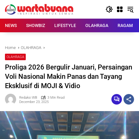
Skip
to
content
NEWS
SHOWBIZ
LIFESTYLE
OLAHRAGA
RAGAM
Home
OLAHRAGA
OLAHRAGA
Proliga 2026 Bergulir Januari, Persaingan
Voli Nasional Makin Panas dan Tayang
Eksklusif di MOJI & Vidio
Redaksi WB
3 Min Read
December 23, 2025