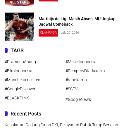
Matthijs de Ligt Masih Absen, MU Ungkap
Jadwal Comeback
OLAHRAGA
July 27, 2026
TAGS
#PramonoAnung
#MusikIndonesia
#FilmIndonesia
#PemprovDKIJakarta
#ManchesterUnited
#ranokarno
#GoogleDiscover
#SCTV
#BLACKPINK
#GoogleNews
Recent Posts
Kebakaran Gedung Dinas DKI, Pelayanan Publik Tetap Berjalan