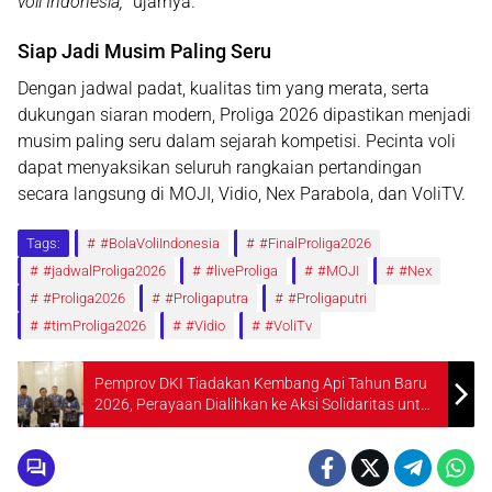
voli Indonesia,
” ujarnya.
Siap Jadi Musim Paling Seru
Dengan jadwal padat, kualitas tim yang merata, serta
dukungan siaran modern,
Proliga 2026
dipastikan menjadi
musim paling seru dalam sejarah kompetisi. Pecinta voli
dapat menyaksikan seluruh rangkaian pertandingan
secara langsung di MOJI, Vidio, Nex Parabola, dan VoliTV
.
Tags:
#BolaVoliIndonesia
#FinalProliga2026
#jadwalProliga2026
#liveProliga
#MOJI
#Nex
#Proliga2026
#Proligaputra
#Proligaputri
#timProliga2026
#Vidio
#VoliTv
Pemprov DKI Tiadakan Kembang Api Tahun Baru
2026, Perayaan Dialihkan ke Aksi Solidaritas untuk
Korban Bencana