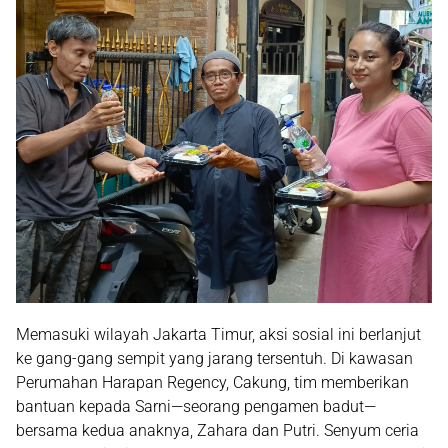
Memasuki wilayah
Jakarta Timur
, aksi sosial ini berlanjut
ke gang-gang sempit yang jarang tersentuh. Di kawasan
Perumahan Harapan Regency, Cakung, tim memberikan
bantuan kepada Sarni—seorang pengamen badut—
bersama kedua anaknya, Zahara dan Putri. Senyum ceria