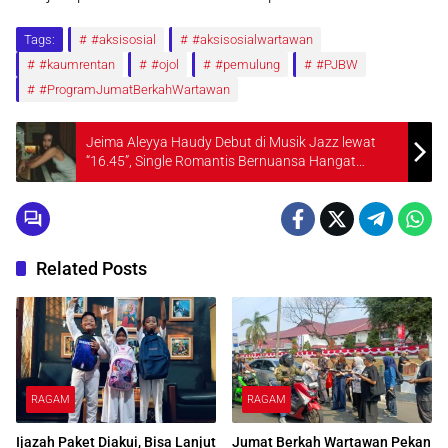
Tags:
#aksisosial
#aksisosialwartawan
#kaumrentan
#ojol
#pemulung
#PJBW
#ProgramJumatBerkahWartawan
Jeima Aleyya Haudy Debut di Musik Jazz lewat
“16.45”, Single Romantis Bernuansa Hangat
Menjelang Golden Hour
Related Posts
RAGAM
RAGAM
Ijazah Paket Diakui, Bisa Lanjut
Jumat Berkah Wartawan Pekan