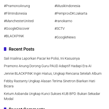
#PramonoAnung
#MusikIndonesia
#FilmIndonesia
#PemprovDKIJakarta
#ManchesterUnited
#ranokarno
#GoogleDiscover
#SCTV
#BLACKPINK
#GoogleNews
Recent Posts
Sali Irsalina Laporkan Pacar ke Polisi, Ini Kasusnya
Pramono Anung Dorong Guru PAUD Adaptif Hadapi Era AI
Jennie BLACKPINK Ingin Hiatus, Ungkap Rencana Setelah Album
Febby Rastanty Ungkap Alasan Terima Sinetron Biarkan Hati
Bicara
Ketum Asbanda Ungkap Kunci Sukses KUB BPD: Bukan Sekadar
Modal