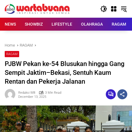
Skip
to
content
NEWS
SHOWBIZ
LIFESTYLE
OLAHRAGA
RAGAM
Home
RAGAM
RAGAM
PJBW Pekan ke-54 Blusukan hingga Gang
Sempit Jaktim–Bekasi, Sentuh Kaum
Rentan dan Pekerja Jalanan
Redaksi WB
3 Min Read
December 13, 2025