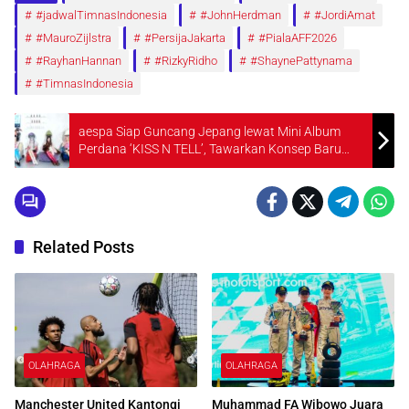
#jadwalTimnasIndonesia
#JohnHerdman
#JordiAmat
#MauroZijlstra
#PersijaJakarta
#PialaAFF2026
#RayhanHannan
#RizkyRidho
#ShaynePattynama
#TimnasIndonesia
aespa Siap Guncang Jepang lewat Mini Album
Perdana ‘KISS N TELL’, Tawarkan Konsep Baru
yang Lebih Ceria
Related Posts
OLAHRAGA
OLAHRAGA
Manchester United Kantongi
Muhammad FA Wibowo Juara