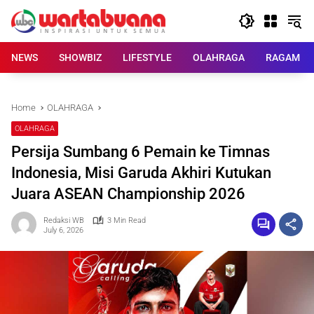
Skip
to
content
NEWS
SHOWBIZ
LIFESTYLE
OLAHRAGA
RAGAM
Home
OLAHRAGA
OLAHRAGA
Persija Sumbang 6 Pemain ke Timnas
Indonesia, Misi Garuda Akhiri Kutukan
Juara ASEAN Championship 2026
Redaksi WB
3 Min Read
July 6, 2026