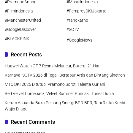
#PramonoAnung
#MusikIndonesia
#FilmIndonesia
#PemprovDKIJakarta
#ManchesterUnited
#ranokarno
#GoogleDiscover
#SCTV
#BLACKPINK
#GoogleNews
Recent Posts
Huawei Watch GT 7 Resmi Meluncur, Baterai 21 Hari
Karnaval SCTV 2026 di Tegal, Bertabur Artis dan Bintang Sinetron
MTQ DKI 2026 Ditutup, Pramono Soroti Talenta Qur’ani
Red Velvet Comeback, Velvet Summer Puncaki iTunes Dunia
Ketum Asbanda Buka Peluang Sinergi BPD-BPR, Tapi Risiko Kredit
Wajib Dijaga
Recent Comments