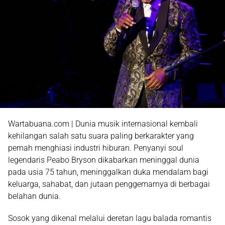
Wartabuana.com | Dunia musik internasional kembali
kehilangan salah satu suara paling berkarakter yang
pernah menghiasi industri hiburan. Penyanyi soul
legendaris Peabo Bryson dikabarkan meninggal dunia
pada usia 75 tahun, meninggalkan duka mendalam bagi
keluarga, sahabat, dan jutaan penggemarnya di berbagai
belahan dunia.
Sosok yang dikenal melalui deretan lagu balada romantis