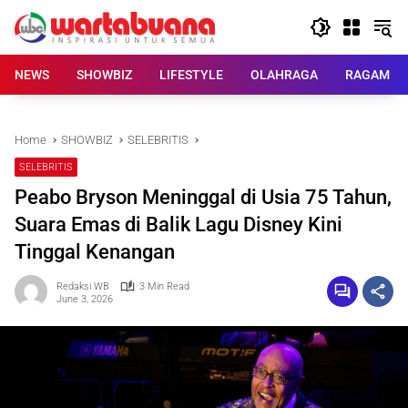
Skip
to
content
NEWS
SHOWBIZ
LIFESTYLE
OLAHRAGA
RAGAM
Home
SHOWBIZ
SELEBRITIS
SELEBRITIS
Peabo Bryson Meninggal di Usia 75 Tahun,
Suara Emas di Balik Lagu Disney Kini
Tinggal Kenangan
Redaksi WB
3 Min Read
June 3, 2026