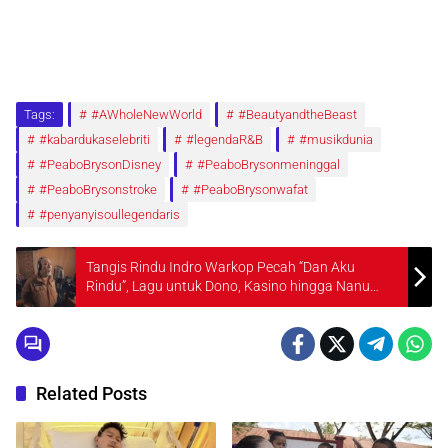
Tags:
#AWholeNewWorld
#BeautyandtheBeast
#kabardukaselebriti
#legendaR&B
#musikdunia
#PeaboBrysonDisney
#PeaboBrysonmeninggal
#PeaboBrysonstroke
#PeaboBrysonwafat
#penyanyisoullegendaris
Tangis Rindu Indro Warkop Pecah “Dan Aku
Rindu”, Lagu untuk Dono, Kasino hingga Nanu
Bikin Warganet Tersentuh
Related Posts