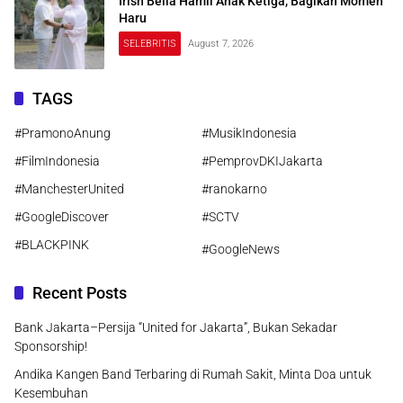
Irish Bella Hamil Anak Ketiga, Bagikan Momen
Haru
SELEBRITIS
August 7, 2026
TAGS
#PramonoAnung
#MusikIndonesia
#FilmIndonesia
#PemprovDKIJakarta
#ManchesterUnited
#ranokarno
#GoogleDiscover
#SCTV
#BLACKPINK
#GoogleNews
Recent Posts
Bank Jakarta–Persija “United for Jakarta”, Bukan Sekadar
Sponsorship!
Andika Kangen Band Terbaring di Rumah Sakit, Minta Doa untuk
Kesembuhan