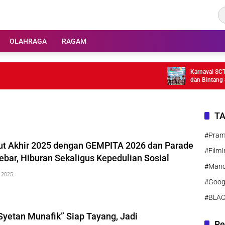
OLAHRAGA
RAGAM
Karnaval SCTV 2026 
dan Bintang Sinetro
T
#Pra
 Akhir 2025 dengan GEMPITA 2026 dan Parade
#FilmI
ebar, Hiburan Sekaligus Kepedulian Sosial
#Manc
 2025
#Goog
#BLA
Syetan Munafik” Siap Tayang, Jadi
Re