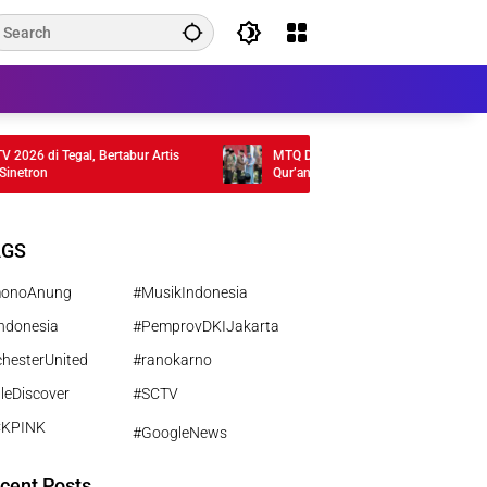
di Tegal, Bertabur Artis
MTQ DKI 2026 Ditutup, Pramono Soroti Tale
n
Qur’ani
AGS
monoAnung
#MusikIndonesia
ndonesia
#PemprovDKIJakarta
hesterUnited
#ranokarno
leDiscover
#SCTV
CKPINK
#GoogleNews
cent Posts