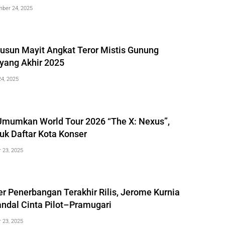
ber 24, 2025
Dusun Mayit Angkat Teror Mistis Gunung
ayang Akhir 2025
4, 2025
umkan World Tour 2026 “The X: Nexus”,
uk Daftar Kota Konser
 23, 2025
iler Penerbangan Terakhir Rilis, Jerome Kurnia
andal Cinta Pilot–Pramugari
 23, 2025