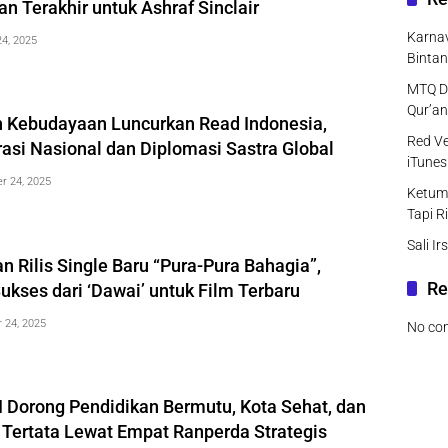
 Terakhir untuk Ashraf Sinclair
Karnav
4, 2025
Bintan
MTQ DK
Qur’an
 Kebudayaan Luncurkan Read Indonesia,
Red Ve
rasi Nasional dan Diplomasi Sastra Global
iTunes
r 24, 2025
Ketum
Tapi R
Sali I
an Rilis Single Baru “Pura-Pura Bahagia”,
Re
ukses dari ‘Dawai’ untuk Film Terbaru
 24, 2025
No co
 Dorong Pendidikan Bermutu, Kota Sehat, dan
r Tertata Lewat Empat Ranperda Strategis