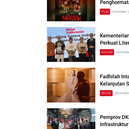
Penghormatan
FILM
December 2
Kementerian
Perkuat Lite
RAGAM
Decembe
Warta
Buana
Fadhilah Int
Kelanjutan S
MUSIK
December
Pemprov DKI
Infrastruktu