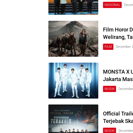
NASIONAL
Decem
Film Horor 
Welirang, T
FILM
December 2
MONSTA X Um
Jakarta Mas
MUSIK
December
Official Tra
Terjebak Sk
MUSIK
December