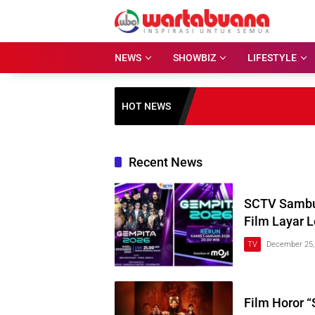
Skip
to
content
NEWS
SHOWBIZ
LIFESTYLE
HOT NEWS
Recent News
SCTV Sambut
Film Layar L
TV
December 25,
Film Horor “