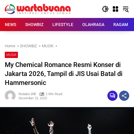
Skip
to
content
NEWS
SHOWBIZ
LIFESTYLE
OLAHRAGA
RAGAM
Home
SHOWBIZ
MUSIK
MUSIK
My Chemical Romance Resmi Konser di
Jakarta 2026, Tampil di JIS Usai Batal di
Hammersonic
Redaksi WB
2 Min Read
December 22, 2025