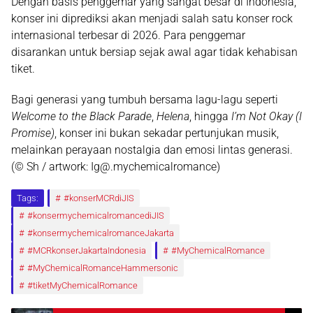
Dengan basis penggemar yang sangat besar di Indonesia,
konser ini diprediksi akan menjadi salah satu
konser rock
internasional terbesar di 2026
. Para penggemar
disarankan untuk bersiap sejak awal agar tidak kehabisan
tiket.
Bagi generasi yang tumbuh bersama lagu-lagu seperti
Welcome to the Black Parade
,
Helena
, hingga
I’m Not Okay (I
Promise)
, konser ini bukan sekadar pertunjukan musik,
melainkan perayaan nostalgia dan emosi lintas generasi.
(© Sh / artwork: Ig@.mychemicalromance)
Tags:
#konserMCRdiJIS
#konsermychemicalromancediJIS
#konsermychemicalromanceJakarta
#MCRkonserJakartaIndonesia
#MyChemicalRomance
#MyChemicalRomanceHammersonic
#tiketMyChemicalRomance