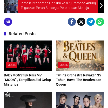
Pimpin Peringatan Hari Ibu ke-97, Pramono Anung
Tegaskan Peran Strategis Perempuan Menuju
Indonesia Emas 2045
Related Posts
MUSIK
MUSIK
BABYMONSTER Rilis MV
Twilite Orchestra Rayakan 35
“MOON” , Tampilkan Sisi Gelap
Tahun, Bawa The Beatles dan
Misterius
Queen