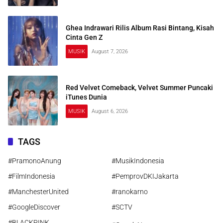
Ghea Indrawari Rilis Album Rasi Bintang, Kisah
Cinta Gen Z
MUSIK
August 7, 2026
Red Velvet Comeback, Velvet Summer Puncaki
iTunes Dunia
MUSIK
August 6, 2026
TAGS
#PramonoAnung
#MusikIndonesia
#FilmIndonesia
#PemprovDKIJakarta
#ManchesterUnited
#ranokarno
#GoogleDiscover
#SCTV
#BLACKPINK