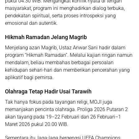
pukul
04.30 WIB
. Mengangkat konflik nyata di tengah
masyarakat, program ini menghadirkan dialog terbuka,
pendekatan spiritual, serta proses introspeksi yang
emosional dan autentik.
Hikmah Ramadan Jelang Magrib
Menjelang azan Magrib,
Ustaz Anwar Sani
hadir dalam
program
“Hikmah Ramadan”
. Melalui kajian ringan namun
mendalam, beliau membahas berbagai persoalan
kehidupan sehari-hari dan memberikan pencerahan yang
aplikatif bagi pemirsa.
Olahraga Tetap Hadir Usai Tarawih
Tak hanya fokus pada tayangan religi, MOJI juga
memanjakan pencinta olahraga.
Proliga 2026 Putaran 2
akan tayang pada
19–22 Februari dan 26 Februari–1
Maret 2026
pukul
20.00 WIB
.
Sementara itu, laga-laga bergengsi
UEFA Champions