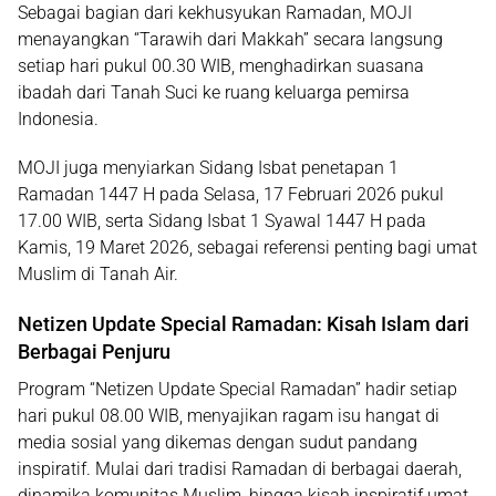
Sebagai bagian dari kekhusyukan Ramadan, MOJI
menayangkan
“Tarawih dari Makkah”
secara langsung
setiap hari pukul
00.30 WIB
, menghadirkan suasana
ibadah dari Tanah Suci ke ruang keluarga pemirsa
Indonesia.
MOJI juga menyiarkan
Sidang Isbat penetapan 1
Ramadan 1447 H
pada
Selasa, 17 Februari 2026 pukul
17.00 WIB
, serta
Sidang Isbat 1 Syawal 1447 H
pada
Kamis, 19 Maret 2026
, sebagai referensi penting bagi umat
Muslim di Tanah Air.
Netizen Update Special Ramadan: Kisah Islam dari
Berbagai Penjuru
Program
“Netizen Update Special Ramadan”
hadir setiap
hari pukul
08.00 WIB
, menyajikan ragam isu hangat di
media sosial yang dikemas dengan sudut pandang
inspiratif. Mulai dari tradisi Ramadan di berbagai daerah,
dinamika komunitas Muslim, hingga kisah inspiratif umat