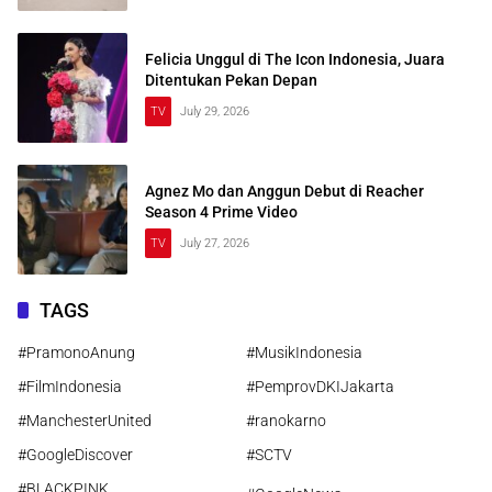
Felicia Unggul di The Icon Indonesia, Juara
Ditentukan Pekan Depan
TV
July 29, 2026
Agnez Mo dan Anggun Debut di Reacher
Season 4 Prime Video
TV
July 27, 2026
TAGS
#PramonoAnung
#MusikIndonesia
#FilmIndonesia
#PemprovDKIJakarta
#ManchesterUnited
#ranokarno
#GoogleDiscover
#SCTV
#BLACKPINK