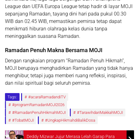
League
dan
UEFA Europa League
tetap hadir di layar MOJI
sepanjang Ramadan, tayang dini hari pada pukul
00.30
WIB dan 02.45 WIB
, memastikan pemirsa tetap dapat
menikmati hiburan olahraga kelas dunia tanpa
meninggalkan suasana Ramadan.
Ramadan Penuh Makna Bersama MOJI
Dengan rangkaian program
“Ramadan Penuh Hikmah”
,
MOJI berupaya menghadirkan Ramadan yang tidak hanya
menghibur, tetapi juga memberi ruang refleksi, inspirasi,
dan nilai spiritual bagi seluruh pemirsa.
Tags:
#acaraRamadandiTV
#programRamadanMOJI2026
#RamadanPenuhHikmahMOJI
#TarawihdariMakkahMOJI
#TobatMOJI
#UngkapHikmahdiBalikDosa
Deddy Mizwar Jujur Merasa Lelah Garap Para