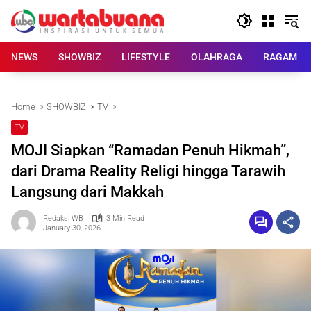
Skip
to
content
NEWS
SHOWBIZ
LIFESTYLE
OLAHRAGA
RAGAM
Home
SHOWBIZ
TV
TV
MOJI Siapkan “Ramadan Penuh Hikmah”,
dari Drama Reality Religi hingga Tarawih
Langsung dari Makkah
Redaksi WB
3 Min Read
January 30, 2026