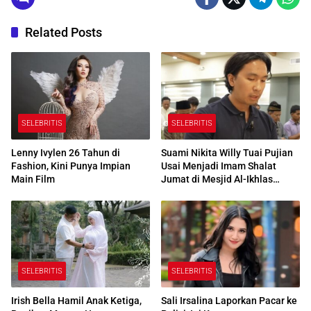
Related Posts
SELEBRITIS
SELEBRITIS
Lenny Ivylen 26 Tahun di
Suami Nikita Willy Tuai Pujian
Fashion, Kini Punya Impian
Usai Menjadi Imam Shalat
Main Film
Jumat di Mesjid Al-Ikhlas
Centre Edmonton Kanada
SELEBRITIS
SELEBRITIS
Irish Bella Hamil Anak Ketiga,
Sali Irsalina Laporkan Pacar ke