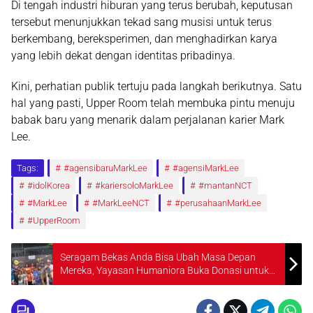
Di tengah industri hiburan yang terus berubah, keputusan
tersebut menunjukkan tekad sang musisi untuk terus
berkembang, bereksperimen, dan menghadirkan karya
yang lebih dekat dengan identitas pribadinya.
Kini, perhatian publik tertuju pada langkah berikutnya. Satu
hal yang pasti, Upper Room telah membuka pintu menuju
babak baru yang menarik dalam perjalanan karier Mark
Lee.
Tags:
#agensibaruMarkLee
#agensiMarkLee
#idolKorea
#kariersoloMarkLee
#mantanNCT
#MarkLee
#MarkLeeNCT
#perusahaanMarkLee
#UpperRoom
Seragam Bekas Anda Bisa Ubah Masa Depan
Mereka, Yayasan Humaniora Buka Donasi untuk
Anak Kurang Mampu