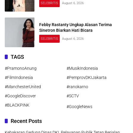
SELEBRITIS
August 6, 2026
Febby Rastanty Ungkap Alasan Terima
Sinetron Biarkan Hati Bicara
SELEBRITIS
August 6, 2026
TAGS
#PramonoAnung
#MusikIndonesia
#FilmIndonesia
#PemprovDKIJakarta
#ManchesterUnited
#ranokarno
#GoogleDiscover
#SCTV
#BLACKPINK
#GoogleNews
Recent Posts
Kebakaran Gedung Dinas DKI, Pelayanan Publik Tetap Berjalan