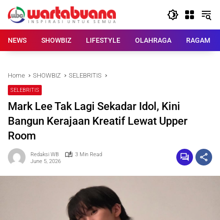
Skip
to
content
NEWS
SHOWBIZ
LIFESTYLE
OLAHRAGA
RAGAM
Home
SHOWBIZ
SELEBRITIS
SELEBRITIS
Mark Lee Tak Lagi Sekadar Idol, Kini
Bangun Kerajaan Kreatif Lewat Upper
Room
Redaksi WB
3 Min Read
June 5, 2026