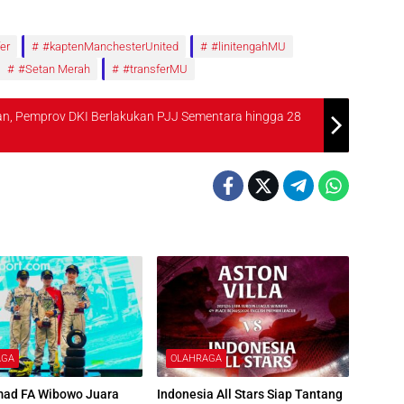
er
#kaptenManchesterUnited
#linitengahMU
#Setan Merah
#transferMU
n, Pemprov DKI Berlakukan PJJ Sementara hingga 28
AGA
OLAHRAGA
d FA Wibowo Juara
Indonesia All Stars Siap Tantang