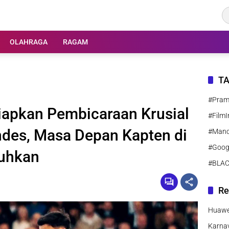
OLAHRAGA
RAGAM
T
#Pra
iapkan Pembicaraan Krusial
#FilmI
des, Masa Depan Kapten di
#Manc
#Goog
ruhkan
#BLA
Re
Huawei
Karnav