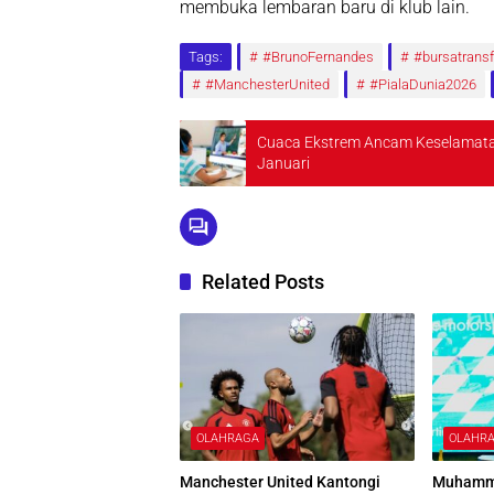
membuka lembaran baru di klub lain.
Tags:
#BrunoFernandes
#bursatransf
#ManchesterUnited
#PialaDunia2026
Cuaca Ekstrem Ancam Keselamata
Januari
Related Posts
OLAHRAGA
OLAHR
Manchester United Kantongi
Muhamma