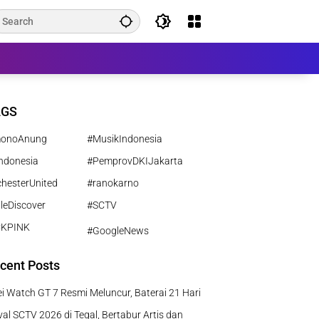
AGS
monoAnung
#MusikIndonesia
ndonesia
#PemprovDKIJakarta
hesterUnited
#ranokarno
leDiscover
#SCTV
CKPINK
#GoogleNews
cent Posts
 Watch GT 7 Resmi Meluncur, Baterai 21 Hari
al SCTV 2026 di Tegal, Bertabur Artis dan