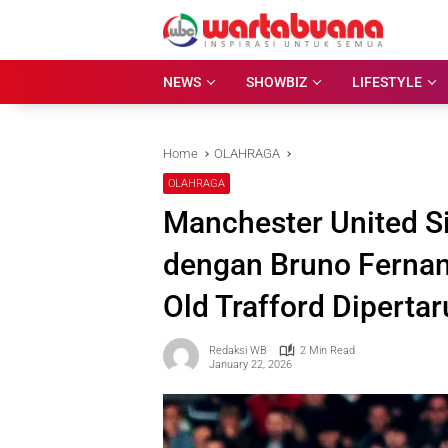
Skip
to
content
NEWS
SHOWBIZ
LIFESTYLE
Home
OLAHRAGA
OLAHRAGA
Manchester United S
dengan Bruno Fernan
Old Trafford Diperta
Redaksi WB
2 Min Read
January 22, 2026