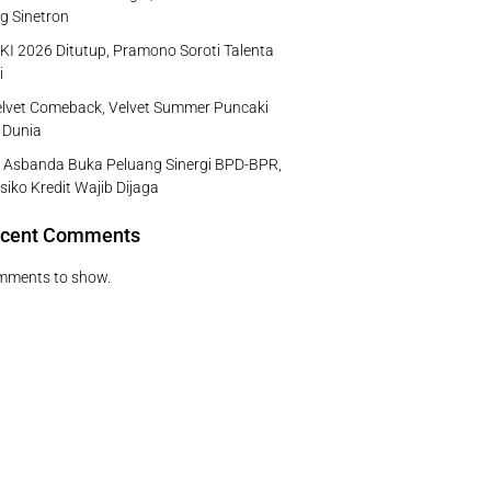
g Sinetron
I 2026 Ditutup, Pramono Soroti Talenta
i
lvet Comeback, Velvet Summer Puncaki
 Dunia
 Asbanda Buka Peluang Sinergi BPD-BPR,
isiko Kredit Wajib Dijaga
cent Comments
mments to show.