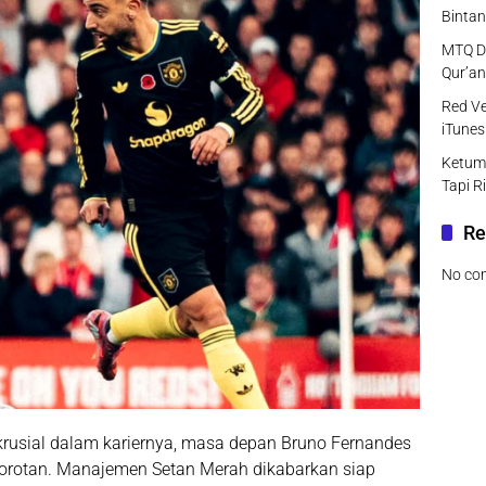
Bintan
MTQ DK
Qur’an
Red Ve
iTunes
Ketum
Tapi R
Re
No co
usial dalam kariernya,
masa depan Bruno Fernandes
orotan
. Manajemen Setan Merah dikabarkan siap