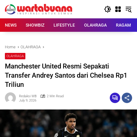
Skip
to
content
NEWS
SHOWBIZ
LIFESTYLE
OLAHRAGA
RAGAM
Home
OLAHRAGA
OLAHRAGA
Manchester United Resmi Sepakati
Transfer Andrey Santos dari Chelsea Rp1
Triliun
Redaksi WB
2 Min Read
July 9, 2026