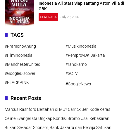
Indonesia All Stars Siap Tantang Aston Villa di
GBK
OLAHRAGA
July 29, 2026
TAGS
#PramonoAnung
#MusikIndonesia
#FilmIndonesia
#PemprovDKIJakarta
#ManchesterUnited
#ranokarno
#GoogleDiscover
#SCTV
#BLACKPINK
#GoogleNews
Recent Posts
Marcus Rashford Bertahan di MU? Carrick Beri Kode Keras
Celine Evangelista Ungkap Kondisi Bromo Usai Kebakaran
Bukan Sekadar Sponsor, Bank Jakarta dan Persija Satukan