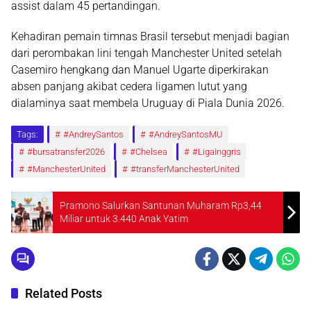
assist dalam 45 pertandingan.
Kehadiran pemain timnas Brasil tersebut menjadi bagian
dari perombakan lini tengah Manchester United setelah
Casemiro hengkang dan Manuel Ugarte diperkirakan
absen panjang akibat cedera ligamen lutut yang
dialaminya saat membela Uruguay di Piala Dunia 2026.
Tags:
#AndreySantos
#AndreySantosMU
#bursatransfer2026
#Chelsea
#LigaInggris
#ManchesterUnited
#transferManchesterUnited
Pramono Salurkan Santunan Muharam Rp3,44
Miliar untuk 3.440 Anak Yatim
Related Posts