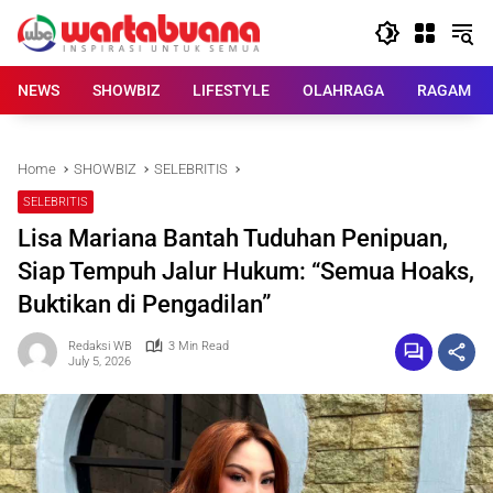
Skip
to
content
NEWS
SHOWBIZ
LIFESTYLE
OLAHRAGA
RAGAM
Home
SHOWBIZ
SELEBRITIS
SELEBRITIS
Lisa Mariana Bantah Tuduhan Penipuan,
Siap Tempuh Jalur Hukum: “Semua Hoaks,
Buktikan di Pengadilan”
Redaksi WB
3 Min Read
July 5, 2026