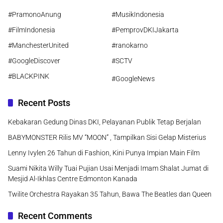
#PramonoAnung
#MusikIndonesia
#FilmIndonesia
#PemprovDKIJakarta
#ManchesterUnited
#ranokarno
#GoogleDiscover
#SCTV
#BLACKPINK
#GoogleNews
Recent Posts
Kebakaran Gedung Dinas DKI, Pelayanan Publik Tetap Berjalan
BABYMONSTER Rilis MV “MOON” , Tampilkan Sisi Gelap Misterius
Lenny Ivylen 26 Tahun di Fashion, Kini Punya Impian Main Film
Suami Nikita Willy Tuai Pujian Usai Menjadi Imam Shalat Jumat di
Mesjid Al-Ikhlas Centre Edmonton Kanada
Twilite Orchestra Rayakan 35 Tahun, Bawa The Beatles dan Queen
Recent Comments