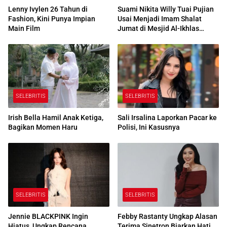
Lenny Ivylen 26 Tahun di
Suami Nikita Willy Tuai Pujian
Fashion, Kini Punya Impian
Usai Menjadi Imam Shalat
Main Film
Jumat di Mesjid Al-Ikhlas
Centre Edmonton Kanada
SELEBRITIS
SELEBRITIS
Irish Bella Hamil Anak Ketiga,
Sali Irsalina Laporkan Pacar ke
Bagikan Momen Haru
Polisi, Ini Kasusnya
SELEBRITIS
SELEBRITIS
Jennie BLACKPINK Ingin
Febby Rastanty Ungkap Alasan
Hiatus, Ungkap Rencana
Terima Sinetron Biarkan Hati