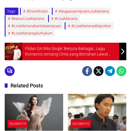
Tags:
#DewiWulan
#dugaanpenipuanLisaMariana
#kasusLisaMariana
#LisaMariana
#LisaMarianabantahpenipuan
#LisaMarianadilaporkan
#LisaMarianajalurhukum
Fildan DA Rilis Single ‘Berjuta Bahagia’, Lagu
Romantis tentang Cinta yang Bertahan Lewat
Komitmen
Related Posts
SELEBRITIS
SELEBRITIS