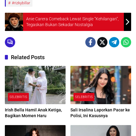
#rizkybillar
Anie Carera Comeback Lewat Single “Kehilangan”,
Tegaskan Bukan Sekadar Nostalgia
Related Posts
SELEBRITIS
SELEBRITIS
Irish Bella Hamil Anak Ketiga,
Sali Irsalina Laporkan Pacar ke
Bagikan Momen Haru
Polisi, Ini Kasusnya