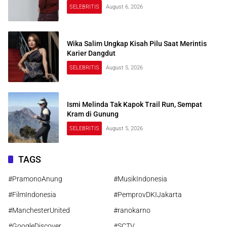
SELEBRITIS
August 6, 2026
Wika Salim Ungkap Kisah Pilu Saat Merintis
Karier Dangdut
SELEBRITIS
August 5, 2026
Ismi Melinda Tak Kapok Trail Run, Sempat
Kram di Gunung
SELEBRITIS
August 5, 2026
TAGS
#PramonoAnung
#MusikIndonesia
#FilmIndonesia
#PemprovDKIJakarta
#ManchesterUnited
#ranokarno
#GoogleDiscover
#SCTV