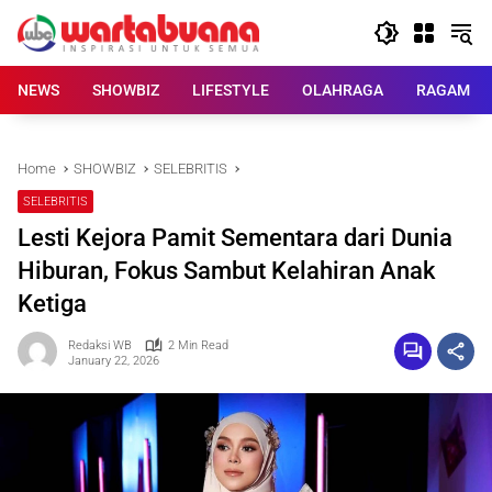
Skip
to
content
NEWS
SHOWBIZ
LIFESTYLE
OLAHRAGA
RAGAM
Home
SHOWBIZ
SELEBRITIS
SELEBRITIS
Lesti Kejora Pamit Sementara dari Dunia
Hiburan, Fokus Sambut Kelahiran Anak
Ketiga
Redaksi WB
2 Min Read
January 22, 2026