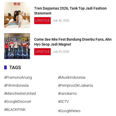
Tren Dayjamas 2026, Tank Top Jadi Fashion
Statement
LIFESTYLE
July 30, 2026
Come See Mie Fest Bandung Diserbu Fans, Ahn
Hyo Seop Jadi Magnet
LIFESTYLE
July 29, 2026
TAGS
#PramonoAnung
#MusikIndonesia
#FilmIndonesia
#PemprovDKIJakarta
#ManchesterUnited
#ranokarno
#GoogleDiscover
#SCTV
#BLACKPINK
#GoogleNews