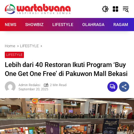
Skip
to
content
NEWS
SHOWBIZ
LIFESTYLE
OLAHRAGA
RAGAM
Home
LIFESTYLE
LIFESTYLE
Lebih dari 40 Restoran Ikuti Program ‘Buy
One Get One Free’ di Pakuwon Mall Bekasi
Admin Redaksi
2 Min Read
September 20, 2025