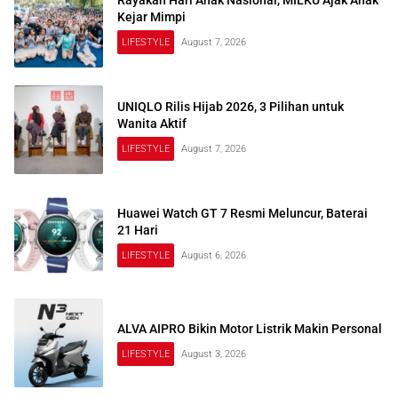
Rayakan Hari Anak Nasional, MILKU Ajak Anak
Kejar Mimpi
LIFESTYLE
August 7, 2026
UNIQLO Rilis Hijab 2026, 3 Pilihan untuk
Wanita Aktif
LIFESTYLE
August 7, 2026
Huawei Watch GT 7 Resmi Meluncur, Baterai
21 Hari
LIFESTYLE
August 6, 2026
ALVA AIPRO Bikin Motor Listrik Makin Personal
LIFESTYLE
August 3, 2026