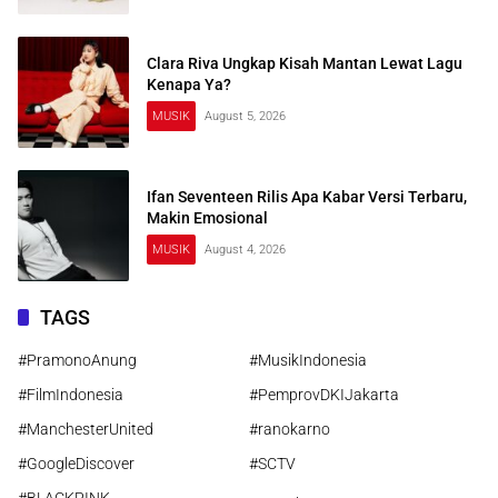
Clara Riva Ungkap Kisah Mantan Lewat Lagu
Kenapa Ya?
MUSIK
August 5, 2026
Ifan Seventeen Rilis Apa Kabar Versi Terbaru,
Makin Emosional
MUSIK
August 4, 2026
TAGS
#PramonoAnung
#MusikIndonesia
#FilmIndonesia
#PemprovDKIJakarta
#ManchesterUnited
#ranokarno
#GoogleDiscover
#SCTV
#BLACKPINK