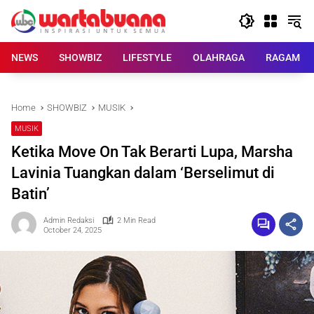
Skip
to
content
NEWS
SHOWBIZ
LIFESTYLE
OLAHRAGA
RAGAM
Home
SHOWBIZ
MUSIK
MUSIK
Ketika Move On Tak Berarti Lupa, Marsha
Lavinia Tuangkan dalam ‘Berselimut di
Batin’
Admin Redaksi
2 Min Read
October 24, 2025