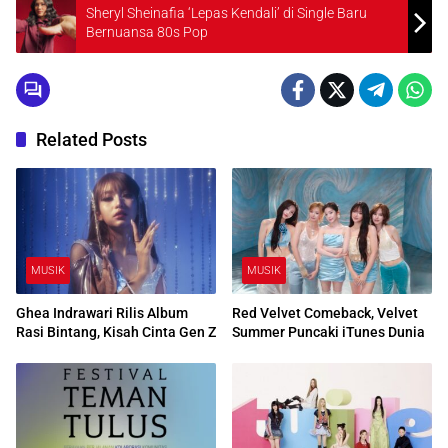
Sheryl Sheinafia ‘Lepas Kendali’ di Single Baru
Bernuansa 80s Pop
Related Posts
MUSIK
MUSIK
Ghea Indrawari Rilis Album
Red Velvet Comeback, Velvet
Rasi Bintang, Kisah Cinta Gen Z
Summer Puncaki iTunes Dunia