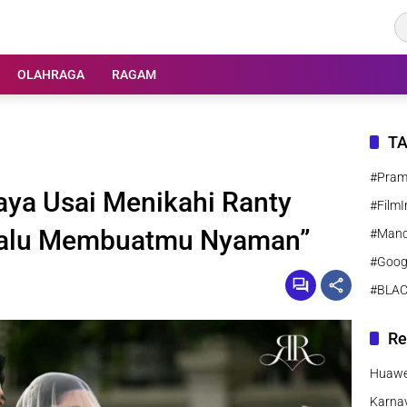
OLAHRAGA
RAGAM
T
#Pra
aya Usai Menikahi Ranty
#FilmI
elalu Membuatmu Nyaman”
#Manc
#Goog
#BLA
Re
Huawei
Karnav