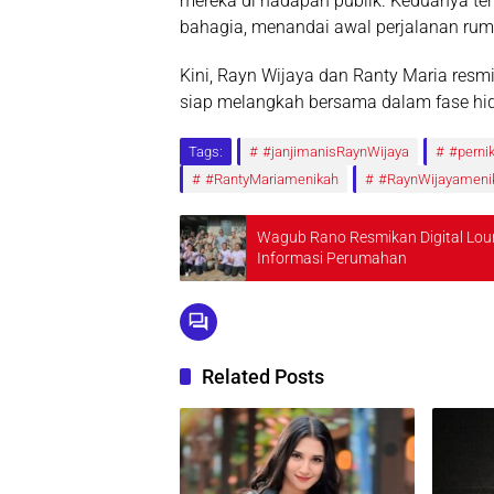
mereka di hadapan publik. Keduanya ter
bahagia, menandai awal perjalanan rum
Kini, Rayn Wijaya dan Ranty Maria resm
siap melangkah bersama dalam fase hidu
Tags:
#janjimanisRaynWijaya
#pernik
#RantyMariamenikah
#RaynWijayameni
Wagub Rano Resmikan Digital Lou
Informasi Perumahan
Related Posts