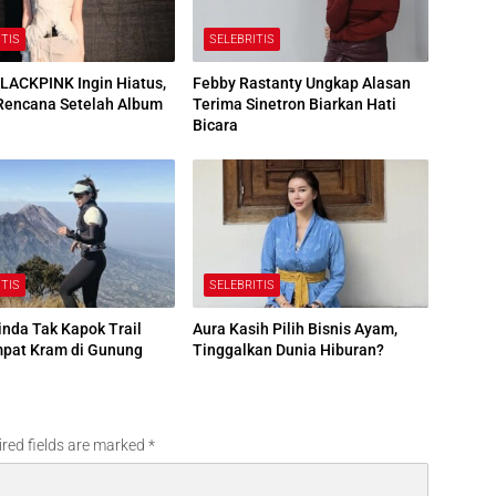
ITIS
SELEBRITIS
LACKPINK Ingin Hiatus,
Febby Rastanty Ungkap Alasan
Rencana Setelah Album
Terima Sinetron Biarkan Hati
Bicara
ITIS
SELEBRITIS
inda Tak Kapok Trail
Aura Kasih Pilih Bisnis Ayam,
mpat Kram di Gunung
Tinggalkan Dunia Hiburan?
red fields are marked
*