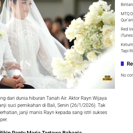
Bintan
MTQ DK
Qur’an
Red Ve
iTunes
Ketum
Tapi R
Re
No co
 dari dunia hiburan Tanah Air. Aktor Rayn Wijaya
nji suci pernikahan di Bali, Senin (26/1/2026). Tak
rhatian, janji manis Rayn kepada sang istri sukses
per.
Bikin Ranty Maria Tertawa Bahagia