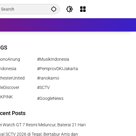
AGS
monoAnung
#MusikIndonesia
ndonesia
#PemprovDKIJakarta
hesterUnited
#ranokarno
leDiscover
#SCTV
CKPINK
#GoogleNews
cent Posts
 Watch GT 7 Resmi Meluncur, Baterai 21 Hari
al SCTV 2026 di Tegal, Bertabur Artis dan