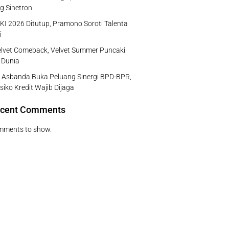
g Sinetron
I 2026 Ditutup, Pramono Soroti Talenta
i
lvet Comeback, Velvet Summer Puncaki
 Dunia
 Asbanda Buka Peluang Sinergi BPD-BPR,
isiko Kredit Wajib Dijaga
cent Comments
mments to show.