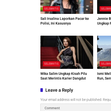
SELEBRITIS
SELEBR
Sali Irsalina Laporkan Pacar ke
Jennie B
Polisi, Ini Kasusnya
Ungkap 
SELEBRITIS
SELEBR
Wika Salim Ungkap Kisah Pilu
Ismi Mel
Saat Merintis Karier Dangdut
Run, Se
Leave a Reply
Your email address will not be published.
Requi