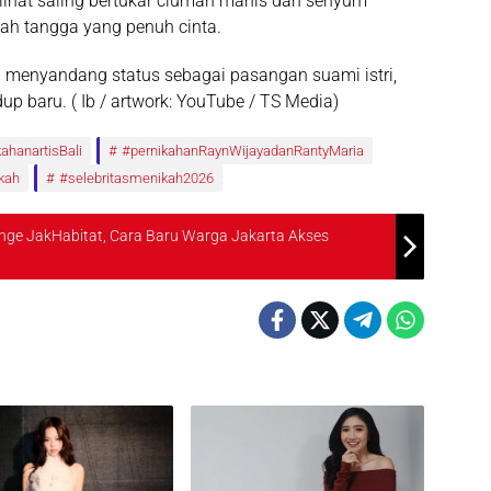
lihat saling bertukar ciuman manis dan senyum
ah tangga yang penuh cinta.
i menyandang status sebagai pasangan suami istri,
p baru. ( Ib / artwork: YouTube / TS Media)
ahanartisBali
#pernikahanRaynWijayadanRantyMaria
kah
#selebritasmenikah2026
nge JakHabitat, Cara Baru Warga Jakarta Akses