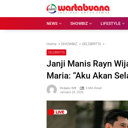
Skip
to
content
NEWS
SHOWBIZ
LIFESTYLE
Home
SHOWBIZ
SELEBRITIS
SELEBRITIS
Janji Manis Rayn Wij
Maria: “Aku Akan S
Redaksi WB
3 Min Read
January 26, 2026