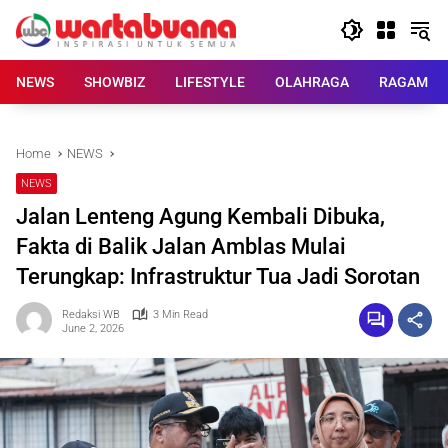
Skip
to
content
NEWS
SHOWBIZ
LIFESTYLE
OLAHRAGA
RAGAM
Home
NEWS
NEWS
Jalan Lenteng Agung Kembali Dibuka,
Fakta di Balik Jalan Amblas Mulai
Terungkap: Infrastruktur Tua Jadi Sorotan
Redaksi WB
3 Min Read
June 2, 2026