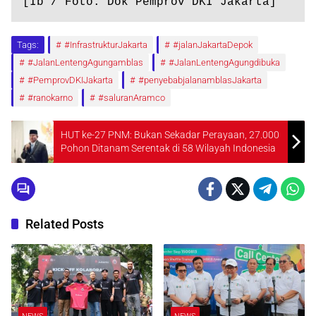
[Ib / Foto: Dok Pemprov DKI Jakarta]
Tags:
#InfrastrukturJakarta
#jalanJakartaDepok
#JalanLentengAgungamblas
#JalanLentengAgungdibuka
#PemprovDKIJakarta
#penyebabjalanamblasJakarta
#ranokarno
#saluranAramco
HUT ke-27 PNM: Bukan Sekadar Perayaan, 27.000
Pohon Ditanam Serentak di 58 Wilayah Indonesia
Related Posts