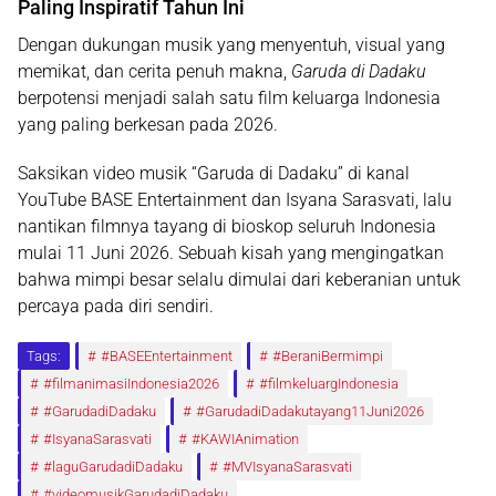
Paling Inspiratif Tahun Ini
Dengan dukungan musik yang menyentuh, visual yang
memikat, dan cerita penuh makna,
Garuda di Dadaku
berpotensi menjadi salah satu film keluarga Indonesia
yang paling berkesan pada 2026.
Saksikan video musik “Garuda di Dadaku” di kanal
YouTube BASE Entertainment dan Isyana Sarasvati, lalu
nantikan filmnya tayang di bioskop seluruh Indonesia
mulai 11 Juni 2026. Sebuah kisah yang mengingatkan
bahwa mimpi besar selalu dimulai dari keberanian untuk
percaya pada diri sendiri.
Tags:
#BASEEntertainment
#BeraniBermimpi
#filmanimasiIndonesia2026
#filmkeluargIndonesia
#GarudadiDadaku
#GarudadiDadakutayang11Juni2026
#IsyanaSarasvati
#KAWIAnimation
#laguGarudadiDadaku
#MVIsyanaSarasvati
#videomusikGarudadiDadaku