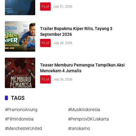
FILM
July 31, 2026
Trailer Bapakmu Kiper Rilis, Tayang 3
September 2026
FILM
July 28, 2026
Teaser Memburu Pemangsa Tampilkan Aksi
Mencekam 4 Jurnalis
FILM
July 26, 2026
TAGS
#PramonoAnung
#MusikIndonesia
#FilmIndonesia
#PemprovDKIJakarta
#ManchesterUnited
#ranokarno