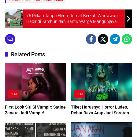
75 Pekan Tanpa Henti, Jumat Berkah Wartawan
Hadir di Tambun dan Bantu Warga Mangunjaya
Indah 1
Related Posts
FILM
FILM
First Look Siti Si Vampir: Satine
Tiket Harusnya Horror Ludes,
Zaneta Jadi Vampir!
Debut Reza Arap Jadi Sorotan