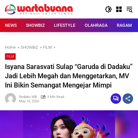
Skip
to
content
NEWS
SHOWBIZ
LIFESTYLE
OLAHRAGA
RAGAM
Home
SHOWBIZ
FILM
FILM
Isyana Sarasvati Sulap “Garuda di Dadaku”
Jadi Lebih Megah dan Menggetarkan, MV
Ini Bikin Semangat Mengejar Mimpi
Redaksi WB
3 Min Read
May 16, 2026