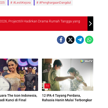
025
#LestiKejora
#PenghargaanDangdut
g 2026, Project69 Hadirkan Drama Rumah Tangga yang
TV
Juara The Icon Indonesia,
12 IPA 4 Tayang Perdana,
adi Kunci di Final
Rahasia Hanin Mulai Terbongkar