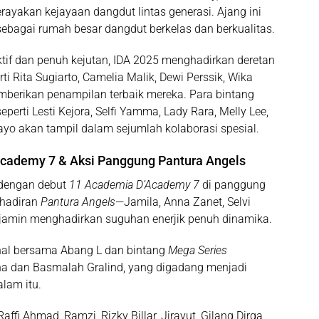
ayakan kejayaan dangdut lintas generasi
.
Ajang ini
sebagai rumah besar dangdut berkelas dan berkualitas.
tif dan penuh kejutan, IDA 2025 menghadirkan deretan
i Rita Sugiarto, Camelia Malik, Dewi Perssik, Wika
emberikan penampilan terbaik mereka. Para bintang
eperti Lesti Kejora, Selfi Yamma, Lady Rara, Melly Lee,
Gayo akan tampil dalam sejumlah kolaborasi spesial.
cademy 7 & Aksi Panggung Pantura Angels
 dengan debut
11 Academia D’Academy 7
di panggung
ehadiran
Pantura Angels
—Jamila, Anna Zanet, Selvi
ijamin menghadirkan suguhan enerjik penuh dinamika.
al bersama Abang L dan bintang
Mega Series
ha dan Basmalah Gralind, yang digadang menjadi
lam itu.
fi Ahmad, Ramzi, Rizky Billar, Jirayut, Gilang Dirga,