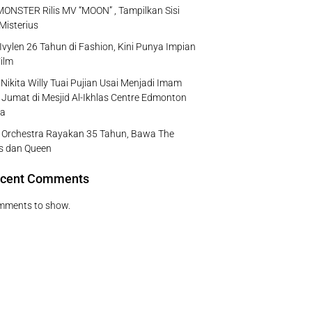
NSTER Rilis MV “MOON” , Tampilkan Sisi
Misterius
Ivylen 26 Tahun di Fashion, Kini Punya Impian
ilm
Nikita Willy Tuai Pujian Usai Menjadi Imam
 Jumat di Mesjid Al-Ikhlas Centre Edmonton
a
e Orchestra Rayakan 35 Tahun, Bawa The
s dan Queen
cent Comments
mments to show.