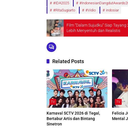
#IDA2025
#IndonesianDangdutAwards2
#RitaSugiarto
#Vidio
indosiar
Film “Dalam Sujudku” Siap Tayan
Lebih Menyentuh dan Realistis
Related Posts
TV
TV
Karnaval SCTV 2026 di Tegal,
Felicia 
Bertabur Artis dan Bintang
Mental J
Sinetron