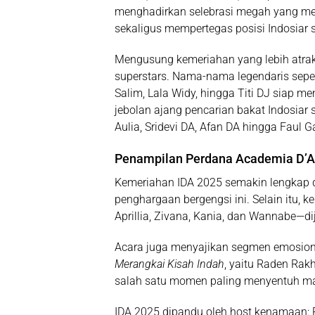
menghadirkan selebrasi megah yang mer
sekaligus mempertegas posisi Indosiar 
Mengusung kemeriahan yang lebih atrak
superstars. Nama-nama legendaris sepert
Salim, Lala Widy, hingga Titi DJ siap m
jebolan ajang pencarian bakat Indosiar s
Aulia, Sridevi DA, Afan DA hingga Faul 
Penampilan Perdana Academia D’A
Kemeriahan IDA 2025 semakin lengkap
penghargaan bergengsi ini. Selain itu, k
Aprillia, Zivana, Kania, dan Wannabe—d
Acara juga menyajikan segmen emosion
Merangkai Kisah Indah
, yaitu Raden Rak
salah satu momen paling menyentuh ma
IDA 2025 dipandu oleh host kenamaan: Raf