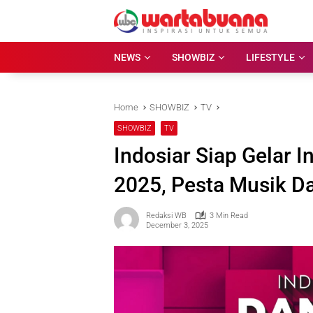
Skip
to
content
NEWS
SHOWBIZ
LIFESTYLE
Home
SHOWBIZ
TV
SHOWBIZ
TV
Indosiar Siap Gelar 
2025, Pesta Musik D
Redaksi WB
3 Min Read
December 3, 2025