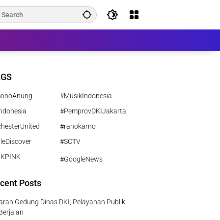
AGS
monoAnung
#MusikIndonesia
ndonesia
#PemprovDKIJakarta
hesterUnited
#ranokarno
leDiscover
#SCTV
CKPINK
#GoogleNews
cent Posts
ran Gedung Dinas DKI, Pelayanan Publik
Berjalan