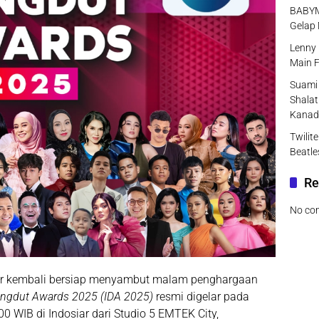
BABYMO
Gelap 
Lenny 
Main F
Suami 
Shalat
Kanad
Twilit
Beatle
Re
No co
Air kembali bersiap menyambut malam penghargaan
angdut Awards 2025 (IDA 2025)
resmi digelar pada
0 WIB di Indosiar dari Studio 5 EMTEK City,