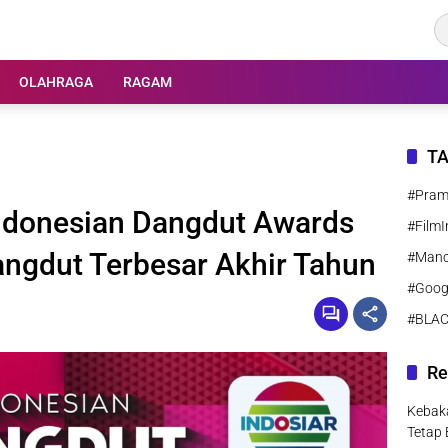
OLAHRAGA
RAGAM
T
#Pra
Indonesian Dangdut Awards
#FilmI
angdut Terbesar Akhir Tahun
#Manc
#Goog
#BLA
Re
Kebaka
Tetap 