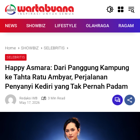
Skip
to
content
NEWS
SHOWBIZ
LIFESTYLE
OLAHRAGA
RAGAM
Home
SHOWBIZ
SELEBRITIS
SELEBRITIS
Happy Asmara: Dari Panggung Kampung
ke Tahta Ratu Ambyar, Perjalanan
Penyanyi Kediri yang Tak Pernah Padam
Redaksi WB
3 Min Read
May 17, 2026