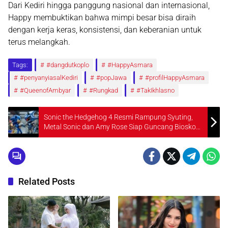
Dari Kediri hingga panggung nasional dan internasional,
Happy membuktikan bahwa mimpi besar bisa diraih
dengan kerja keras, konsistensi, dan keberanian untuk
terus melangkah.
Tags:
#dangdutkoplo
#HappyAsmara
#penyanyiasalKediri
#popJawa
#profilHappyAsmara
#QueenofAmbyar
#Rungkad
#TakIkhlasno
Sonic the Hedgehog 4 Resmi Rampung Syuting,
Metal Sonic dan Amy Rose Siap Guncang Bioskop
pada 2027
Related Posts