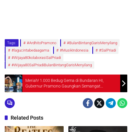
Tags:
#ArdhitoPramono
#BulanBintangGarisMenyilang
#lagucintabedaagama
#MusikIndonesia
#SalPriadi
#Wijaya80kolaborasiSalPriadi
#Wijaya80SalPriadiBulanBintangGarisMenyilang
Meriah! 1.000 Bedug Gema di Bundaran HI,
Gubernur Pramono Gaungkan Semangat
Kebersamaan Sambut Idulfitri
Related Posts