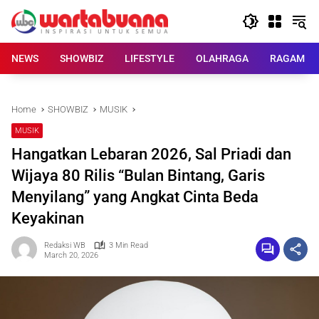
Skip
to
content
NEWS
SHOWBIZ
LIFESTYLE
OLAHRAGA
RAGAM
Home
SHOWBIZ
MUSIK
MUSIK
Hangatkan Lebaran 2026, Sal Priadi dan
Wijaya 80 Rilis “Bulan Bintang, Garis
Menyilang” yang Angkat Cinta Beda
Keyakinan
Redaksi WB
3 Min Read
March 20, 2026