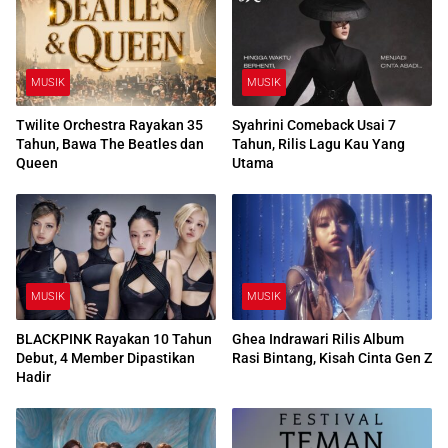
MUSIK
MUSIK
Twilite Orchestra Rayakan 35
Syahrini Comeback Usai 7
Tahun, Bawa The Beatles dan
Tahun, Rilis Lagu Kau Yang
Queen
Utama
MUSIK
MUSIK
BLACKPINK Rayakan 10 Tahun
Ghea Indrawari Rilis Album
Debut, 4 Member Dipastikan
Rasi Bintang, Kisah Cinta Gen Z
Hadir