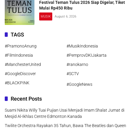
Festival Teman Tulus 2026 Siap Digelar, Tiket
Mulai Rp450 Ribu
MUSIK
August 6, 2026
TAGS
#PramonoAnung
#MusikIndonesia
#FilmIndonesia
#PemprovDKIJakarta
#ManchesterUnited
#ranokarno
#GoogleDiscover
#SCTV
#BLACKPINK
#GoogleNews
Recent Posts
Suami Nikita Willy Tuai Pujian Usai Menjadi Imam Shalat Jumat di
Mesjid Al-Ikhlas Centre Edmonton Kanada
Twilite Orchestra Rayakan 35 Tahun, Bawa The Beatles dan Queen