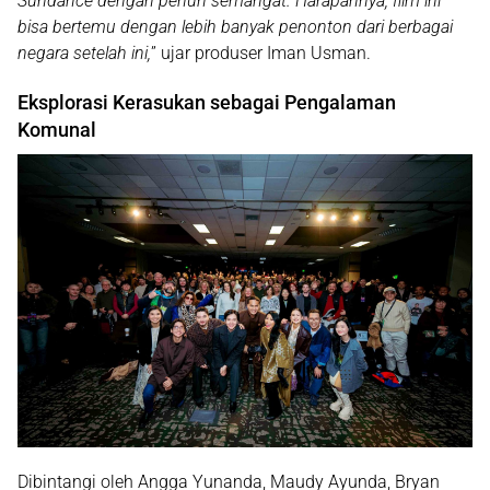
Sundance dengan penuh semangat. Harapannya, film ini
bisa bertemu dengan lebih banyak penonton dari berbagai
negara setelah ini,
” ujar produser Iman Usman.
Eksplorasi Kerasukan sebagai Pengalaman
Komunal
Dibintangi oleh
Angga Yunanda, Maudy Ayunda, Bryan