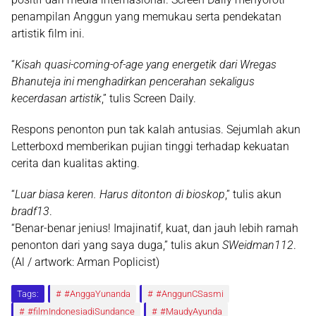
penampilan Anggun yang memukau serta pendekatan
artistik film ini.
“
Kisah quasi-coming-of-age yang energetik dari Wregas
Bhanuteja ini menghadirkan pencerahan sekaligus
kecerdasan artistik
,
” tulis Screen Daily.
Respons penonton pun tak kalah antusias. Sejumlah akun
Letterboxd memberikan pujian tinggi terhadap kekuatan
cerita dan kualitas akting.
“
Luar biasa keren. Harus ditonton di bioskop
,
” tulis akun
bradf13
.
“Benar-benar jenius! Imajinatif, kuat, dan jauh lebih ramah
penonton dari yang saya duga
,
” tulis akun
SWeidman112
.
(Al / artwork: Arman Poplicist)
Tags:
#AnggaYunanda
#AnggunCSasmi
#filmIndonesiadiSundance
#MaudyAyunda