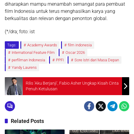
diharapkan mampu menambah semangat para pembuat
film Indonesia untuk terus menghasilkan karya yang
berkualitas dan relevan dengan penonton global.
(*/dra; foto: ist
Tags:
Academy Awards
film indonesia
International Feature Film
Oscar 2026
perfilman Indonesia
PPFI
Sore Istri dari Masa Depan
Yandy Laurens
Rilis ‘Aku Berjanji’, Fabio Asher Ungkap Kisah Cinta
Penuh Ketulusan
Related Posts