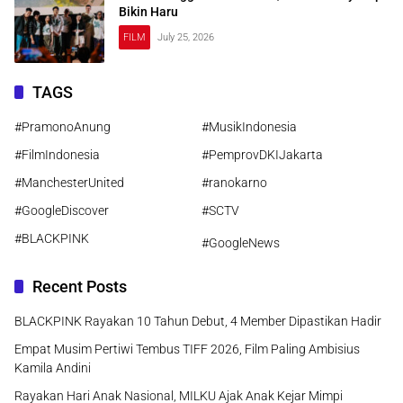
Bikin Haru
FILM
July 25, 2026
TAGS
#PramonoAnung
#MusikIndonesia
#FilmIndonesia
#PemprovDKIJakarta
#ManchesterUnited
#ranokarno
#GoogleDiscover
#SCTV
#BLACKPINK
#GoogleNews
Recent Posts
BLACKPINK Rayakan 10 Tahun Debut, 4 Member Dipastikan Hadir
Empat Musim Pertiwi Tembus TIFF 2026, Film Paling Ambisius
Kamila Andini
Rayakan Hari Anak Nasional, MILKU Ajak Anak Kejar Mimpi