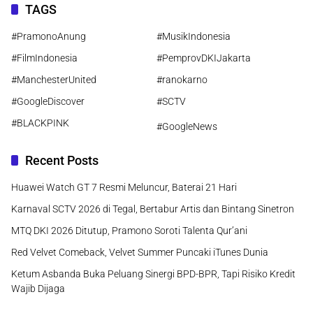
TAGS
#PramonoAnung
#MusikIndonesia
#FilmIndonesia
#PemprovDKIJakarta
#ManchesterUnited
#ranokarno
#GoogleDiscover
#SCTV
#BLACKPINK
#GoogleNews
Recent Posts
Huawei Watch GT 7 Resmi Meluncur, Baterai 21 Hari
Karnaval SCTV 2026 di Tegal, Bertabur Artis dan Bintang Sinetron
MTQ DKI 2026 Ditutup, Pramono Soroti Talenta Qur’ani
Red Velvet Comeback, Velvet Summer Puncaki iTunes Dunia
Ketum Asbanda Buka Peluang Sinergi BPD-BPR, Tapi Risiko Kredit
Wajib Dijaga