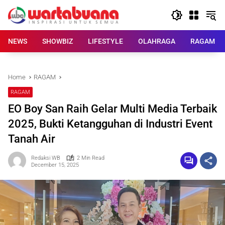
Skip
to
content
NEWS
SHOWBIZ
LIFESTYLE
OLAHRAGA
RAGAM
Home
RAGAM
RAGAM
EO Boy San Raih Gelar Multi Media Terbaik
2025, Bukti Ketangguhan di Industri Event
Tanah Air
Redaksi WB
2 Min Read
December 15, 2025