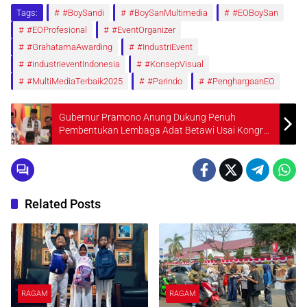
Tags:
#BoySandi
#BoySanMultimedia
#EOBoySan
#EOProfesional
#EventOrganizer
#GrahatamaAwarding
#IndustriEvent
#industrieventIndonesia
#KonsepVisual
#MultiMediaTerbaik2025
#Parindo
#PenghargaanEO
Gubernur Pramono Anung Dukung Penuh
Pembentukan Lembaga Adat Betawi Usai Kongres
Istimewa 2025
Related Posts
RAGAM
RAGAM