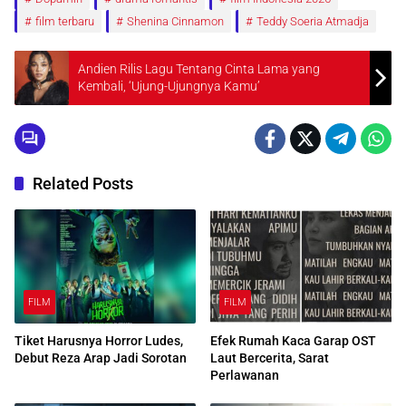
film terbaru
Shenina Cinnamon
Teddy Soeria Atmadja
Andien Rilis Lagu Tentang Cinta Lama yang
Kembali, ‘Ujung-Ujungnya Kamu’
Related Posts
FILM
FILM
Tiket Harusnya Horror Ludes,
Efek Rumah Kaca Garap OST
Debut Reza Arap Jadi Sorotan
Laut Bercerita, Sarat
Perlawanan