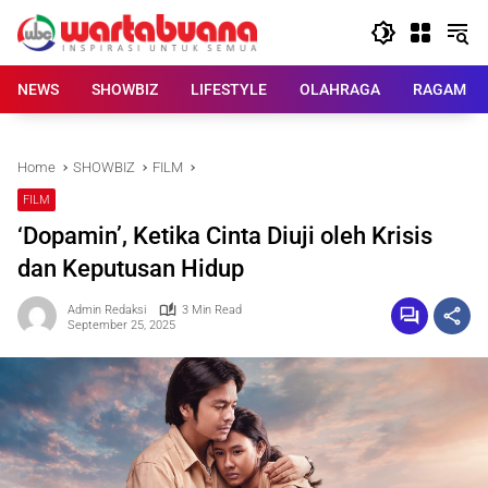
Skip
to
content
NEWS
SHOWBIZ
LIFESTYLE
OLAHRAGA
RAGAM
Home
SHOWBIZ
FILM
FILM
‘Dopamin’, Ketika Cinta Diuji oleh Krisis
dan Keputusan Hidup
Admin Redaksi
3 Min Read
September 25, 2025