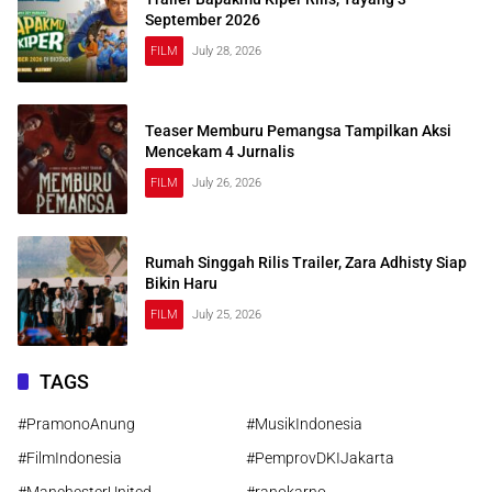
September 2026
FILM
July 28, 2026
Teaser Memburu Pemangsa Tampilkan Aksi
Mencekam 4 Jurnalis
FILM
July 26, 2026
Rumah Singgah Rilis Trailer, Zara Adhisty Siap
Bikin Haru
FILM
July 25, 2026
TAGS
#PramonoAnung
#MusikIndonesia
#FilmIndonesia
#PemprovDKIJakarta