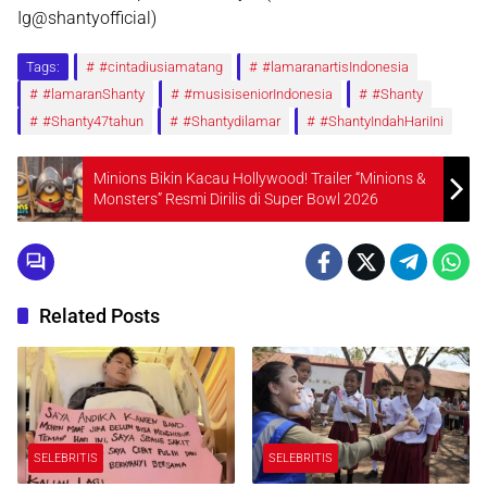
Ig@shantyofficial)
Tags:
#cintadiusiamatang
#lamaranartisIndonesia
#lamaranShanty
#musisiseniorIndonesia
#Shanty
#Shanty47tahun
#Shantydilamar
#ShantyIndahHariIni
Minions Bikin Kacau Hollywood! Trailer “Minions &
Monsters” Resmi Dirilis di Super Bowl 2026
Related Posts
SELEBRITIS
SELEBRITIS