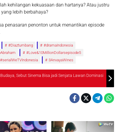
lah kehilangan kekuasaan dan hartanya? Atau justru
 yang lebih berbahaya?
rasa penasaran penonton untuk menantikan episode
.
#Diaztumbang
#dramaIndonesia
oAbraham
#Love&10MillionDollarsepisode5
#serialWeTVIndonesia
3AnvayaWines
 Budaya, Sebut Sinema Bisa jadi Senjata Lawan Dominasi