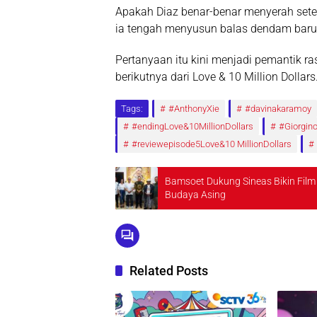
Apakah Diaz benar-benar menyerah sete
ia tengah menyusun balas dendam baru
Pertanyaan itu kini menjadi pemantik 
berikutnya dari
Love & 10 Million Dollars
Tags:
#AnthonyXie
#davinakaramoy
#endingLove&10MillionDollars
#Giorgin
#reviewepisode5Love&10 MillionDollars
Bamsoet Dukung Sineas Bikin Film
Budaya Asing
Related Posts