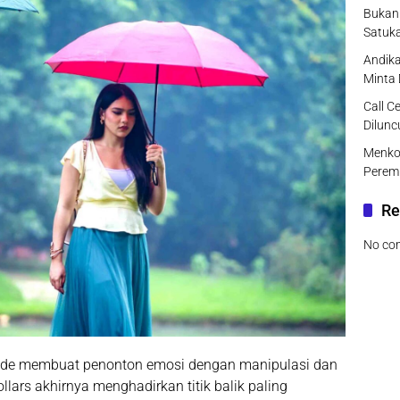
Bukan 
Satuk
Andika
Minta
Call C
Dilunc
Menko
Peremp
Re
No co
ode membuat penonton emosi dengan manipulasi dan
ollars
akhirnya menghadirkan titik balik paling