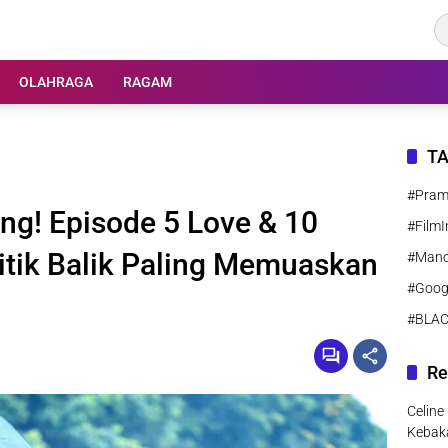
OLAHRAGA
RAGAM
T
#Pra
ng! Episode 5 Love & 10
#FilmI
Titik Balik Paling Memuaskan
#Manc
#Goog
#BLA
Re
Celine
Kebak