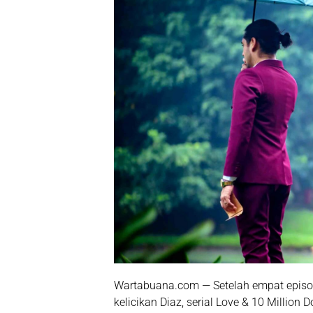
Wartabuana.com — Setelah empat epis
kelicikan Diaz, serial
Love & 10 Million D