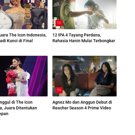
TV
Juara The Icon Indonesia,
12 IPA 4 Tayang Perdana,
adi Kunci di Final
Rahasia Hanin Mulai Terbongkar
TV
Unggul di The Icon
Agnez Mo dan Anggun Debut di
a, Juara Ditentukan
Reacher Season 4 Prime Video
epan