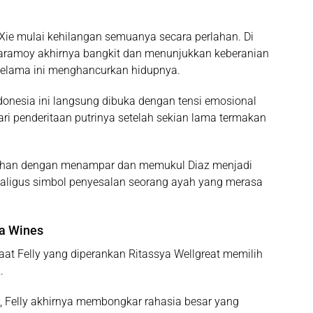
Xie
mulai kehilangan semuanya secara perlahan. Di
aramoy
akhirnya bangkit dan menunjukkan keberanian
g selama ini menghancurkan hidupnya.
donesia
ini langsung dibuka dengan tensi emosional
ri penderitaan putrinya setelah sekian lama termakan
ahan dengan menampar dan memukul Diaz menjadi
kaligus simbol penyesalan seorang ayah yang merasa
ya Wines
at Felly yang diperankan Ritassya Wellgreat memilih
.
n, Felly akhirnya membongkar rahasia besar yang