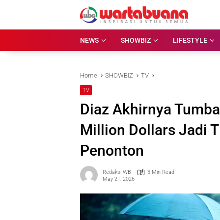
Skip
to
content
NEWS
SHOWBIZ
LIFESTYLE
Home
SHOWBIZ
TV
TV
Diaz Akhirnya Tumba
Million Dollars Jadi 
Penonton
Redaksi WB
3 Min Read
May 21, 2026