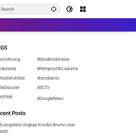
AGS
monoAnung
#MusikIndonesia
ndonesia
#PemprovDKIJakarta
hesterUnited
#ranokarno
leDiscover
#SCTV
CKPINK
#GoogleNews
cent Posts
 Evangelista Ungkap Kondisi Bromo Usai
aran