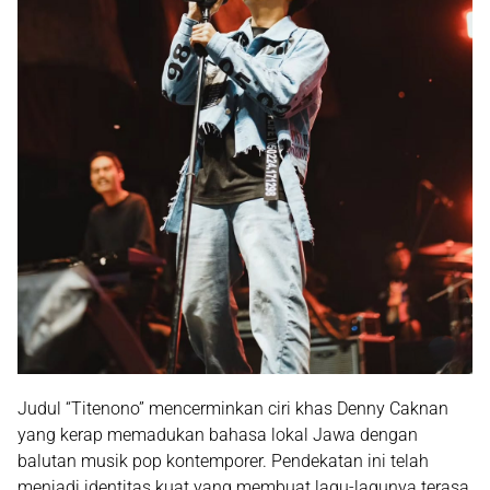
Judul
“Titenono”
mencerminkan ciri khas Denny Caknan
yang kerap memadukan
bahasa lokal Jawa
dengan
balutan musik pop kontemporer. Pendekatan ini telah
menjadi identitas kuat yang membuat lagu-lagunya terasa