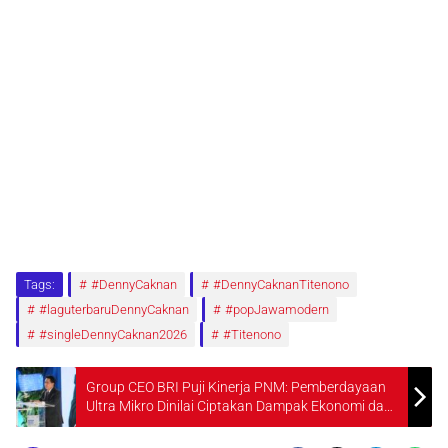
Tags:
#DennyCaknan
#DennyCaknanTitenono
#laguterbaruDennyCaknan
#popJawamodern
#singleDennyCaknan2026
#Titenono
Group CEO BRI Puji Kinerja PNM: Pemberdayaan
Ultra Mikro Dinilai Ciptakan Dampak Ekonomi dan
Sosial Berkelanjutan