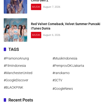
Cinta Gen Z
MUSIK
August 7, 2026
Red Velvet Comeback, Velvet Summer Puncaki
iTunes Dunia
MUSIK
August 6, 2026
TAGS
#PramonoAnung
#MusikIndonesia
#FilmIndonesia
#PemprovDKIJakarta
#ManchesterUnited
#ranokarno
#GoogleDiscover
#SCTV
#BLACKPINK
#GoogleNews
Recent Posts