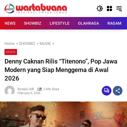
Skip
to
content
NEWS
SHOWBIZ
LIFESTYLE
OLAHRAGA
RAGAM
Home
SHOWBIZ
MUSIK
MUSIK
Denny Caknan Rilis “Titenono”, Pop Jawa
Modern yang Siap Menggema di Awal
2026
Redaksi WB
2 Min Read
February 6, 2026