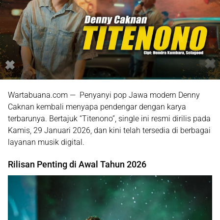
Wartabuana.com — Penyanyi pop Jawa modern
Denny
Caknan
kembali menyapa pendengar dengan karya
terbarunya. Bertajuk
“Titenono”
, single ini resmi dirilis pada
Kamis, 29 Januari 2026
, dan kini telah tersedia di berbagai
layanan musik digital.
Rilisan Penting di Awal Tahun 2026