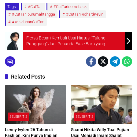
Tags:
#CutTari
#CutTaricomeback
#CutTariiburumahtangga
#CutTariRichardKevin
#kehidupanCutTari
Fiersa Besari Kembali Usai Hiatus, “Tulang
Punggung” Jadi Penanda Fase Baru yang
Emosional
Related Posts
SELEBRITIS
SELEBRITIS
Lenny Ivylen 26 Tahun di
Suami Nikita Willy Tuai Pujian
Fashion, Kini Punya Impian
Usai Menjadi Imam Shalat