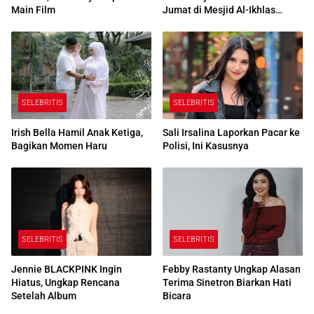
Main Film
Jumat di Mesjid Al-Ikhlas
Centre Edmonton Kanada
SELEBRITIS
SELEBRITIS
Irish Bella Hamil Anak Ketiga,
Sali Irsalina Laporkan Pacar ke
Bagikan Momen Haru
Polisi, Ini Kasusnya
SELEBRITIS
SELEBRITIS
Jennie BLACKPINK Ingin
Febby Rastanty Ungkap Alasan
Hiatus, Ungkap Rencana
Terima Sinetron Biarkan Hati
Setelah Album
Bicara