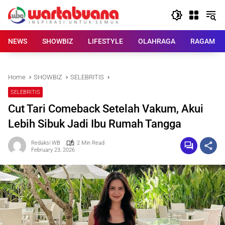
Skip
to
content
NEWS
SHOWBIZ
LIFESTYLE
OLAHRAGA
RAGAM
Home
SHOWBIZ
SELEBRITIS
SELEBRITIS
Cut Tari Comeback Setelah Vakum, Akui
Lebih Sibuk Jadi Ibu Rumah Tangga
Redaksi WB
2 Min Read
February 23, 2026