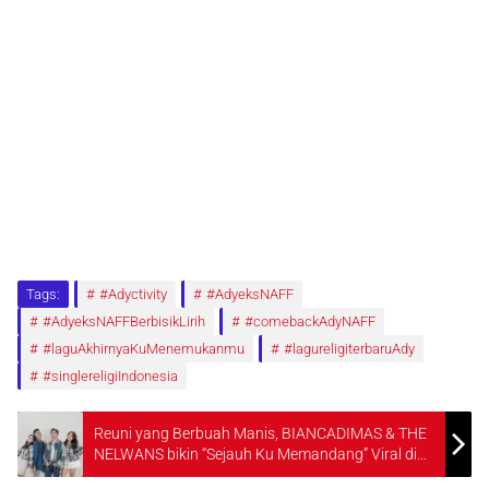
Tags:
#Adyctivity
#AdyeksNAFF
#AdyeksNAFFBerbisikLirih
#comebackAdyNAFF
#laguAkhirnyaKuMenemukanmu
#lagureligiterbaruAdy
#singlereligiIndonesia
Reuni yang Berbuah Manis, BIANCADIMAS & THE
NELWANS bikin “Sejauh Ku Memandang” Viral di
TikTok