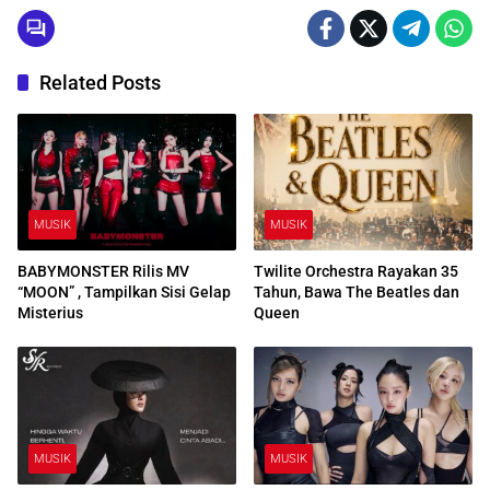
Related Posts
MUSIK
MUSIK
BABYMONSTER Rilis MV
Twilite Orchestra Rayakan 35
“MOON” , Tampilkan Sisi Gelap
Tahun, Bawa The Beatles dan
Misterius
Queen
MUSIK
MUSIK