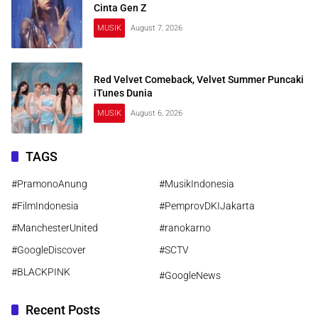
Cinta Gen Z
MUSIK
August 7, 2026
Red Velvet Comeback, Velvet Summer Puncaki
iTunes Dunia
MUSIK
August 6, 2026
TAGS
#PramonoAnung
#MusikIndonesia
#FilmIndonesia
#PemprovDKIJakarta
#ManchesterUnited
#ranokarno
#GoogleDiscover
#SCTV
#BLACKPINK
#GoogleNews
Recent Posts