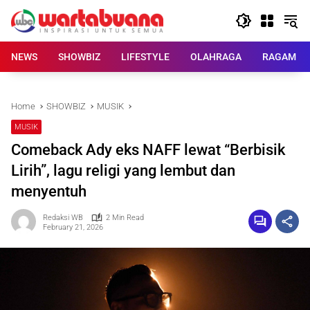
Skip
to
content
NEWS
SHOWBIZ
LIFESTYLE
OLAHRAGA
RAGAM
Home
SHOWBIZ
MUSIK
MUSIK
Comeback Ady eks NAFF lewat “Berbisik
Lirih”, lagu religi yang lembut dan
menyentuh
Redaksi WB
2 Min Read
February 21, 2026