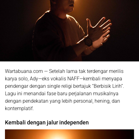
Wartabuana.com — Setelah lama tak terdengar merilis
karya solo, Ady—eks vokalis
NAFF
—kembali menyapa
pendengar dengan single religi bertajuk “Berbisik Lirih”.
Lagu ini menandai fase baru perjalanan musikalnya
dengan pendekatan yang lebih personal, hening, dan
kontemplatif.
Kembali dengan jalur independen