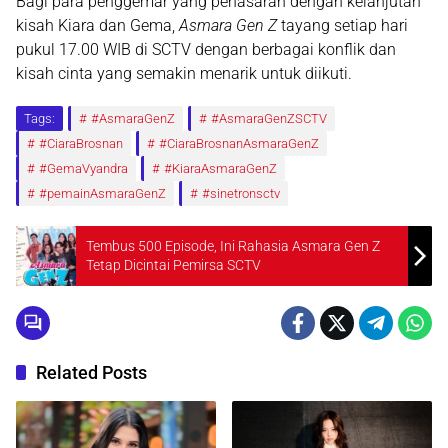
Bagi para penggemar yang penasaran dengan kelanjutan
kisah Kiara dan Gema,
Asmara Gen Z
tayang setiap hari
pukul 17.00 WIB di SCTV dengan berbagai konflik dan
kisah cinta yang semakin menarik untuk diikuti.
Tags:
#AsmaraGenZ
#AsmaraGenZSCTV
#CiaraBrosnan
#CiaraBrosnanAsmaraGenZ
#GemaVyandra
#KiaraAsmaraGenZ
#pemainAsmaraGenZ
#sinetronsctv
Tembus 500 Episode, Ini Rahasia Asmara Gen Z
Tetap Dicintai Pemirsa SCTV
Related Posts