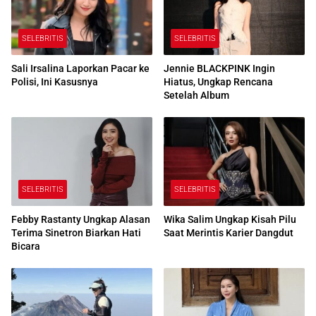
SELEBRITIS
SELEBRITIS
Sali Irsalina Laporkan Pacar ke
Jennie BLACKPINK Ingin
Polisi, Ini Kasusnya
Hiatus, Ungkap Rencana
Setelah Album
SELEBRITIS
SELEBRITIS
Febby Rastanty Ungkap Alasan
Wika Salim Ungkap Kisah Pilu
Terima Sinetron Biarkan Hati
Saat Merintis Karier Dangdut
Bicara