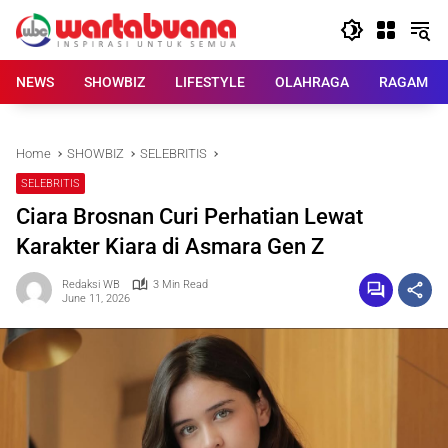
Skip
to
content
NEWS
SHOWBIZ
LIFESTYLE
OLAHRAGA
RAGAM
Home
SHOWBIZ
SELEBRITIS
SELEBRITIS
Ciara Brosnan Curi Perhatian Lewat
Karakter Kiara di Asmara Gen Z
Redaksi WB
3 Min Read
June 11, 2026