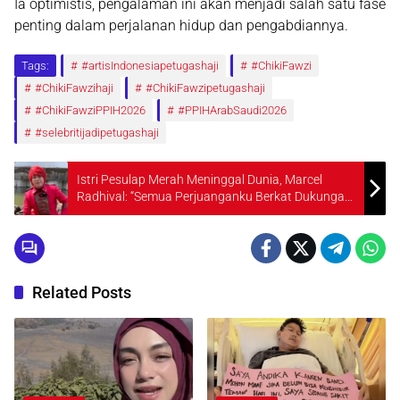
Ia optimistis, pengalaman ini akan menjadi salah satu fase
penting dalam perjalanan hidup dan pengabdiannya.
Tags:
#artisIndonesiapetugashaji
#ChikiFawzi
#ChikiFawzihaji
#ChikiFawzipetugashaji
#ChikiFawziPPIH2026
#PPIHArabSaudi2026
#selebritijadipetugashaji
Istri Pesulap Merah Meninggal Dunia, Marcel
Radhival: “Semua Perjuanganku Berkat Dukungan
Beliau”
Related Posts