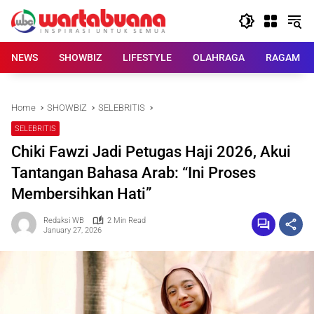
Skip
to
content
NEWS
SHOWBIZ
LIFESTYLE
OLAHRAGA
RAGAM
Home
SHOWBIZ
SELEBRITIS
SELEBRITIS
Chiki Fawzi Jadi Petugas Haji 2026, Akui
Tantangan Bahasa Arab: “Ini Proses
Membersihkan Hati”
Redaksi WB
2 Min Read
January 27, 2026